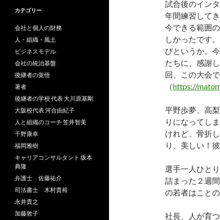
試合後のインタ
カテゴリー
年間練習してき
今できる範囲の
会社と個人の財務
しかったです。
人・組織・風土
びというか。今
ビジネスモデル
たちに、感謝し
会社の統治基盤
回、この大会で
後継者の覚悟
（
https://mato
著者
後継者の学校 代表 大川原基剛
平野歩夢、高梨
大阪校代表 河合由紀子
りになってしま
人と組織のコーチ 笠井智美
けれど、骨折し
千野康幸
り、美しい！彼
福岡雅樹
キャリアコンサルタント 坂本
典隆
選手一人ひとり
弁護士 佐藤祐介
詰まった２週間
司法書士 木村貴裕
の若者はことの
永井貴之
加藤敦子
社長、人が育つ