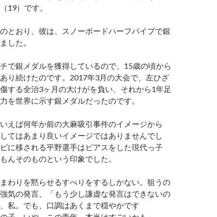
（19）です。
のとおり、彼は、スノーボードハーフパイプで銀
ました。
チで銀メダルを獲得しているので、15歳の頃から
あり続けたのです。2017年3月の大会で、左ひざ
傷する全治3ヶ月の大けがを負い、それから1年足
力を世界に示す銀メダルだったのです。
いえば何年か前の大麻吸引事件のイメージから
してはあまり良いイメージではありませんでし
ビに移される平野選手はピアスをした現代っ子
もんそのものという印象でした。
まわりを黙らせるすべりをするしかない。狙うの
強気の発言、「もう少し謙虚な発言はできないの
、私。でも、口調はあくまで穏やかです
の子、いや、この青年、本当はすごいかも」