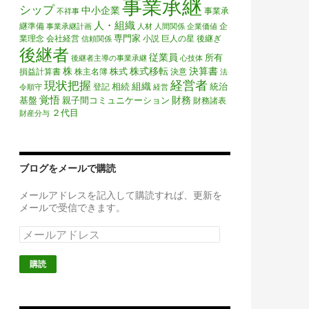
事業承継
シップ
中小企業
事業承
不祥事
人・組織
継準備
企
事業承継計画
人材
人間関係
企業価値
専門家
業理念
会社経営
小説
巨人の星
後継ぎ
信頼関係
後継者
従業員
所有
後継者主導の事業承継
心技体
株
株式移転
決算書
株式
損益計算書
株主名簿
決意
法
経営者
現状把握
組織
相続
統治
登記
令順守
経営
覚悟
財務
基盤
親子間コミュニケーション
財務諸表
２代目
財産分与
ブログをメールで購読
メールアドレスを記入して購読すれば、更新を
メールで受信できます。
メ
ー
ル
ア
ド
レ
ス