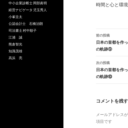
中小企業診断士 岡部眞明
時間と心と環境
経営ナビゲータ 児玉秀人
小峯圭太
公認会計士 石橋治朗
司法書士 村中順子
前の投稿
江浦 誠
投
日本の首都を作っ
熊倉智光
の軌跡⑨
知識茂雄
稿
高浜 亮
ナ
次の投稿
日本の首都を作っ
ビ
の軌跡⑩
ゲ
ー
コメントを残す
シ
ョ
メールアドレスが
項目です
ン