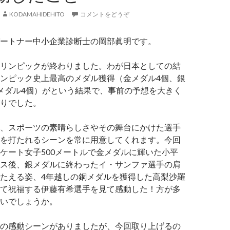
KODAMAHIDEHITO
コメントをどうぞ
ートナー中小企業診断士の岡部眞明です。
リンピックが終わりました。わが日本としての結
ンピック史上最高のメダル獲得（金メダル4個、銀
メダル4個）がという結果で、事前の予想を大きく
りでした。
、スポーツの素晴らしさやその舞台にかけた選手
を打たれるシーンを常に用意してくれます。今回
ケート女子500メートルで金メダルに輝いた小平
ス後、銀メダルに終わったイ・サンファ選手の肩
たえる姿、4年越しの銅メダルを獲得した高梨沙羅
て祝福する伊藤有希選手を見て感動した！方が多
いでしょうか。
の感動シーンがありましたが、今回取り上げるの