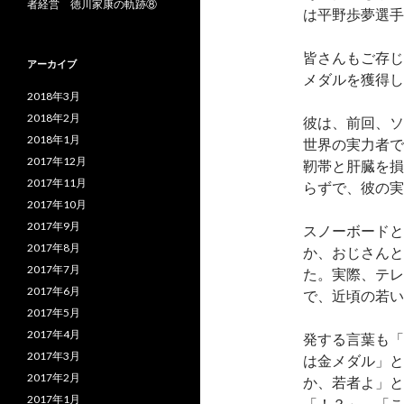
者経営 徳川家康の軌跡⑧
は平野歩夢選手
皆さんもご存じ
アーカイブ
メダルを獲得し
2018年3月
2018年2月
彼は、前回、ソ
2018年1月
世界の実力者で
2017年12月
靭帯と肝臓を損
2017年11月
らずで、彼の実
2017年10月
2017年9月
スノーボードと
2017年8月
か、おじさんと
2017年7月
た。実際、テレ
2017年6月
で、近頃の若い
2017年5月
2017年4月
発する言葉も「
2017年3月
は金メダル」と
2017年2月
か、若者よ」と
2017年1月
「！？」。「こ