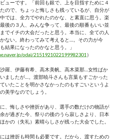
ビューです。「前回も銀で、上を目指すために４
たので、ちょっと悔しさも残っているが、自分が
中では、全力でやれたのかな、と素直に思う。楽
最後の３人、みんな争って、最後の順番もいい並
までイチの大会だったと思う。本当に、全ての人
かない。終わってみて考えると…。その力が今
も結果になったのかなと思う。」
me.naver.jp/odai/2151921022199982301
）
沙羅、伊藤有希、高木美帆、高木菜那…女性ばか
いましたが…。渡部暁斗さんも言葉もすごかった
ていたことを明かさなかったのもすごいというよ
の美学なのでしょう。
に、悔しさや挫折があり、選手の数だけの物語が
余が過ぎた今、祭りの後のうら寂しさより、日本
ほかの（失礼）素晴らしさが残った大会でした。
には挫折も時間も必要です。だから、渡すための