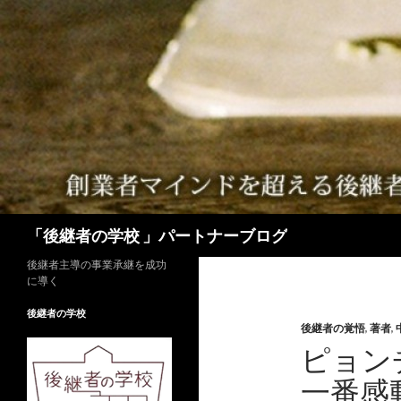
検
「後継者の学校 」パートナーブログ
索
後継者主導の事業承継を成功
に導く
後継者の学校
後継者の覚悟
,
著者
,
ピョン
一番感