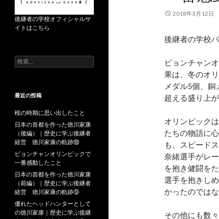
2018年3月12日
後継者の学校オフィシャルサ
イトはこちら
後継者の学校パ
検
ピョンチャンオ
索
果は、冬のオリ
:
メダル5個、銅
最近の投稿
超える盛り上が
桜の時期に思い出したこと
オリンピックは
日本の首都を作った徳川家康
たちの物語に心
（後編）｜歴史に学ぶ後継者
経営 徳川家康の軌跡⑩
も、スピードス
ピョンチャンオリンピックで
奈緒選手がレー
一番感動したこと
を抱き健闘をた
日本の首都を作った徳川家康
選手を抱きしめ
（前編）｜歴史に学ぶ後継者
かったのではな
経営 徳川家康の軌跡⑨
優れたヘッドハンターとして
の徳川家康｜歴史に学ぶ後継
その他にも数々