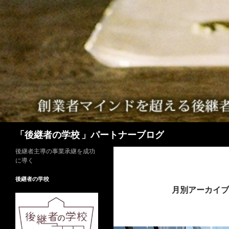
検
「後継者の学校 」パートナーブログ
索
後継者主導の事業承継を成功
に導く
後継者の学校
月別アーカイブ: 