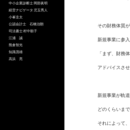
中小企業診断士 岡部眞明
経営ナビゲータ 児玉秀人
小峯圭太
公認会計士 石橋治朗
その財務体質が
司法書士 村中順子
江浦 誠
新規事業に参入
熊倉智光
知識茂雄
「まず、財務体
高浜 亮
アドバイスさせ
新規事業が軌道
どのくらいまで
それによって、