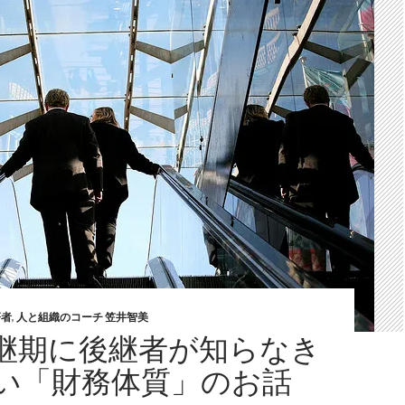
著者
,
人と組織のコーチ 笠井智美
継期に後継者が知らなき
い「財務体質」のお話