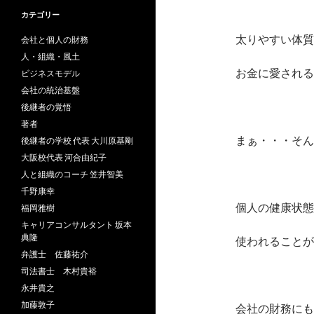
カテゴリー
太りやすい体質
会社と個人の財務
人・組織・風土
お金に愛される
ビジネスモデル
会社の統治基盤
後継者の覚悟
著者
まぁ・・・そん
後継者の学校 代表 大川原基剛
大阪校代表 河合由紀子
人と組織のコーチ 笠井智美
千野康幸
個人の健康状態
福岡雅樹
キャリアコンサルタント 坂本
典隆
使われることが
弁護士 佐藤祐介
司法書士 木村貴裕
永井貴之
加藤敦子
会社の財務にも