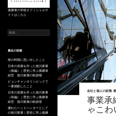
後継者の学校オフィシャルサ
イトはこちら
検
索
:
最近の投稿
桜の時期に思い出したこと
日本の首都を作った徳川家康
（後編）｜歴史に学ぶ後継者
経営 徳川家康の軌跡⑩
ピョンチャンオリンピックで
一番感動したこと
会社と個人の財務
,
日本の首都を作った徳川家康
事業承
（前編）｜歴史に学ぶ後継者
経営 徳川家康の軌跡⑨
ゃこわ
優れたヘッドハンターとして
の徳川家康｜歴史に学ぶ後継