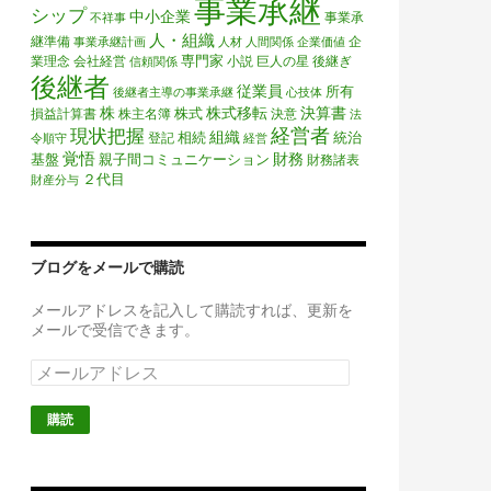
事業承継
シップ
中小企業
事業承
不祥事
人・組織
継準備
企
事業承継計画
人材
人間関係
企業価値
専門家
業理念
会社経営
小説
巨人の星
後継ぎ
信頼関係
後継者
従業員
所有
後継者主導の事業承継
心技体
株
株式移転
決算書
株式
損益計算書
株主名簿
決意
法
経営者
現状把握
組織
相続
統治
登記
令順守
経営
覚悟
財務
基盤
親子間コミュニケーション
財務諸表
２代目
財産分与
ブログをメールで購読
メールアドレスを記入して購読すれば、更新を
メールで受信できます。
メ
ー
ル
ア
ド
レ
ス