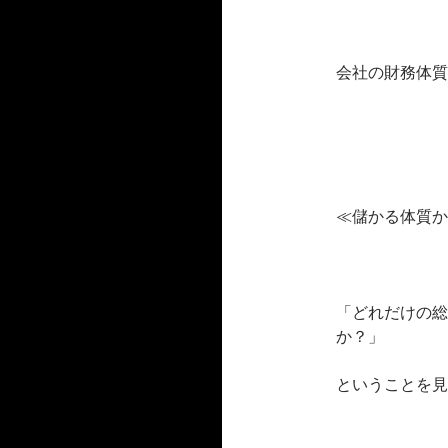
会社の財務体質
≪儲かる体質か
「どれだけの総
か？」
ということを見