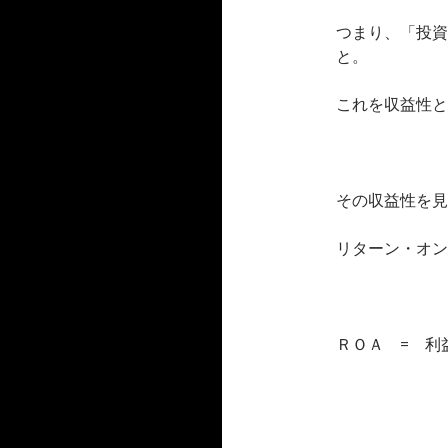
つまり、「投資
と。
これを収益性と
その収益性を見
リターン・オン
ＲＯＡ = 利