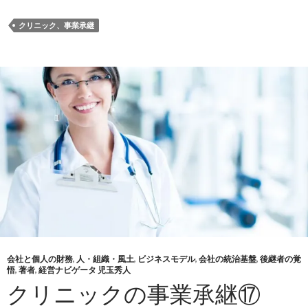
クリニック、事業承継
会社と個人の財務
,
人・組織・風土
,
ビジネスモデル
,
会社の統治基盤
,
後継者の覚
悟
,
著者
,
経営ナビゲータ 児玉秀人
クリニックの事業承継⑰