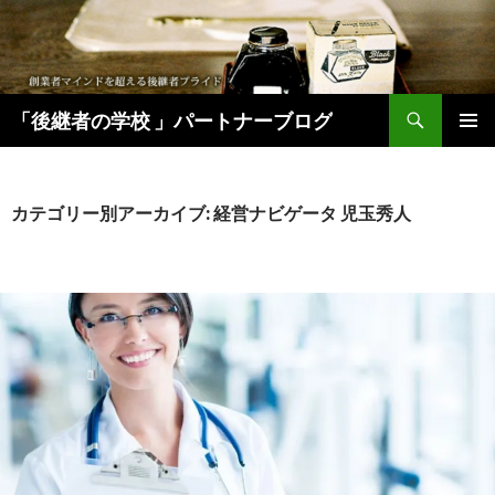
検
「後継者の学校 」パートナーブログ
索
コ
メインメ
ン
ニュー
テ
ン
カテゴリー別アーカイブ: 経営ナビゲータ 児玉秀人
ツ
へ
移
動