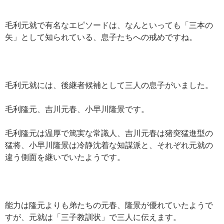
毛利元就で有名なエピソードは、なんといっても「三本の
矢」として知られている、息子たちへの戒めですね。
毛利元就には、後継者候補として三人の息子がいました。
毛利隆元、吉川元春、小早川隆景です。
毛利隆元は温厚で篤実な常識人、吉川元春は猪突猛進型の
猛将、小早川隆景は冷静沈着な知謀派と、それぞれ元就の
違う側面を継いでいたようです。
能力は隆元よりも弟たちの元春、隆景が優れていたようで
すが、元就は「三子教訓状」で三人に伝えます。