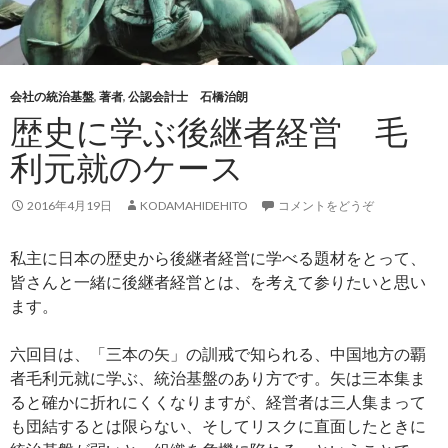
会社の統治基盤
,
著者
,
公認会計士 石橋治朗
歴史に学ぶ後継者経営 毛
利元就のケース
2016年4月19日
KODAMAHIDEHITO
コメントをどうぞ
私主に日本の歴史から後継者経営に学べる題材をとって、
皆さんと一緒に後継者経営とは、を考えて参りたいと思い
ます。
六回目は、「三本の矢」の訓戒で知られる、中国地方の覇
者毛利元就に学ぶ、統治基盤のあり方です。矢は三本集ま
ると確かに折れにくくなりますが、経営者は三人集まって
も団結するとは限らない、そしてリスクに直面したときに