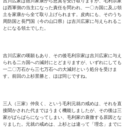
吉川広家は徳川家康から恩賞を受け取りますが、毛利宗家
は西軍側の当主になった責任を問われ、一〇カ国に及ぶ領
土を家康から全て取り上げられます。皮肉にも、そのうち
周防国と長門国（今の山口県）は吉川広家に与えられるこ
とになる領土でした。
吉川広家の嘆願もあり、その後毛利宗家は吉川広家に与え
られる二カ国への減封にとどまりますが、いずれにしても
一二〇万石から三七万石への大減封という処分を受けま
す。前回の上杉景勝と、ほぼ同じですね。
三人（三家）仲良く、という毛利元就の戒めは、それを直
接聞かされた代まではうまく機能しましたが、その後は三
家がばらばらになってしまい、毛利家の衰微する原因とな
りました。元就の戒めは、上杉とは違って「理念」までに