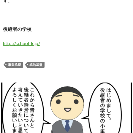
す。
後継者の学校
http://school-k.jp/
事業承継
統治基盤