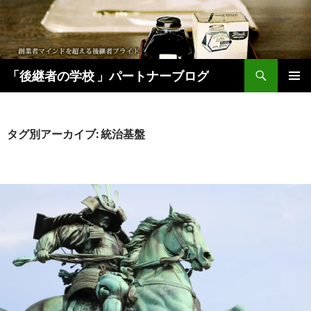
検
「後継者の学校 」パートナーブログ
索
コ
メインメ
ン
ニュー
テ
ン
タグ別アーカイブ: 統治基盤
ツ
へ
移
動