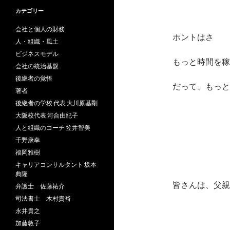
カテゴリー
会社と個人の財務
ホントはさ
人・組織・風土
ビジネスモデル
もっと時間を稼
会社の統治基盤
後継者の覚悟
だって、もっと
著者
後継者の学校 代表 大川原基剛
大阪校代表 河合由紀子
人と組織のコーチ 笠井智美
千野康幸
福岡雅樹
キャリアコンサルタント 坂本
典隆
皆さんは、父親
弁護士 佐藤祐介
司法書士 木村貴裕
永井貴之
加藤敦子