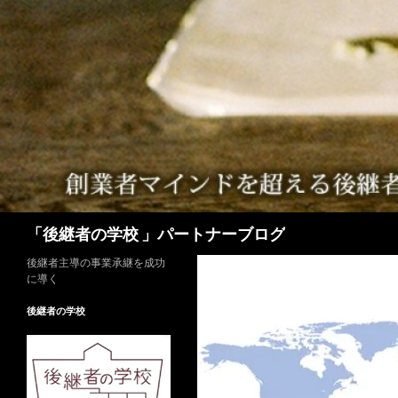
検
「後継者の学校 」パートナーブログ
索
後継者主導の事業承継を成功
に導く
後継者の学校