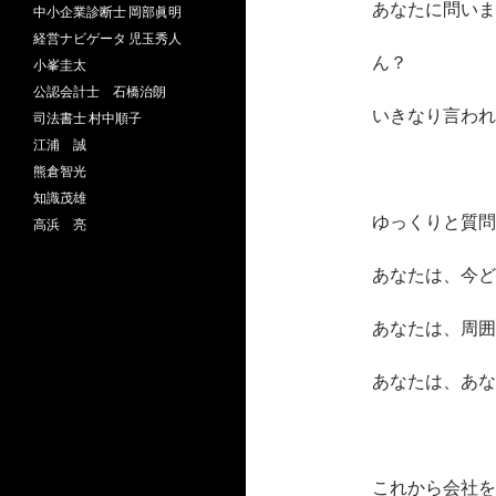
あなたに問いま
中小企業診断士 岡部眞明
経営ナビゲータ 児玉秀人
ん？
小峯圭太
公認会計士 石橋治朗
いきなり言われ
司法書士 村中順子
江浦 誠
熊倉智光
知識茂雄
ゆっくりと質問
高浜 亮
あなたは、今ど
あなたは、周囲
あなたは、あな
これから会社を