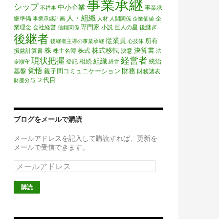
事業承継
シップ
中小企業
事業承
不祥事
人・組織
継準備
企
事業承継計画
人材
人間関係
企業価値
専門家
業理念
会社経営
小説
巨人の星
後継ぎ
信頼関係
後継者
従業員
所有
後継者主導の事業承継
心技体
株
株式移転
決算書
株式
損益計算書
株主名簿
決意
法
経営者
現状把握
組織
相続
統治
登記
令順守
経営
覚悟
財務
基盤
親子間コミュニケーション
財務諸表
２代目
財産分与
ブログをメールで購読
メールアドレスを記入して購読すれば、更新を
メールで受信できます。
メ
ー
ル
ア
ド
レ
ス