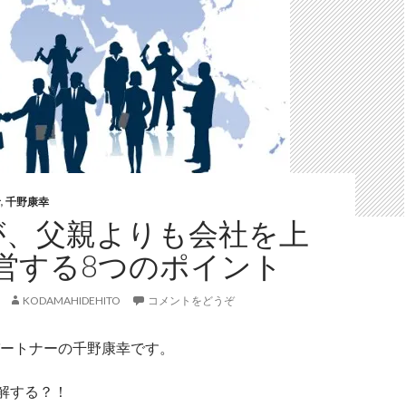
者
,
千野康幸
が、父親よりも会社を上
営する8つのポイント
KODAMAHIDEHITO
コメントをどうぞ
ートナーの千野康幸です。
誤解する？！