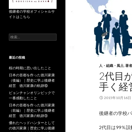
後継者の学校オフィシャルサ
イトはこちら
検
索
:
最近の投稿
人・組織・風土
,
著
桜の時期に思い出したこと
2代目
日本の首都を作った徳川家康
（後編）｜歴史に学ぶ後継者
手く経
経営 徳川家康の軌跡⑩
ピョンチャンオリンピックで
2015年10月16日
一番感動したこと
日本の首都を作った徳川家康
（前編）｜歴史に学ぶ後継者
後継者の学校パ
経営 徳川家康の軌跡⑨
優れたヘッドハンターとして
2代目は99％
の徳川家康｜歴史に学ぶ後継