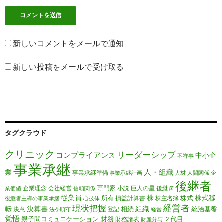
新しいコメントをメールで通知
新しい投稿をメールで受け取る
タグクラウド
クリニック
リーダーシップ
コンプライアンス
中小企
不祥事
事業承継
人・組織
業
事業承継準備
事業承継計画
人材
人間関係
企
後継者
専門家
企業理念
会社経営
小説
巨人の星
後継ぎ
業価値
信頼関係
従業員
株
株式移
所有
株式
損益計算書
株主名簿
後継者主導の事業承継
心技体
経営者
現状把握
転
決算書
組織
相続
統治基盤
決意
登記
法令順守
経営
覚悟
財務
親子間コミュニケーション
２代目
財務諸表
財産分与