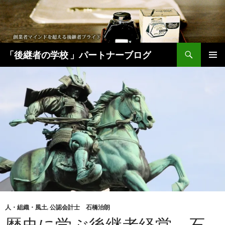
検
「後継者の学校 」パートナーブログ
索
コ
メインメ
ン
ニュー
テ
ン
ツ
へ
移
動
人・組織・風土
,
公認会計士 石橋治朗
歴史に学ぶ後継者経営 石