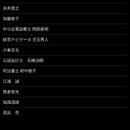
永井貴之
加藤敦子
中小企業診断士 岡部眞明
経営ナビゲータ 児玉秀人
小峯圭太
公認会計士 石橋治朗
司法書士 村中順子
江浦 誠
熊倉智光
知識茂雄
高浜 亮