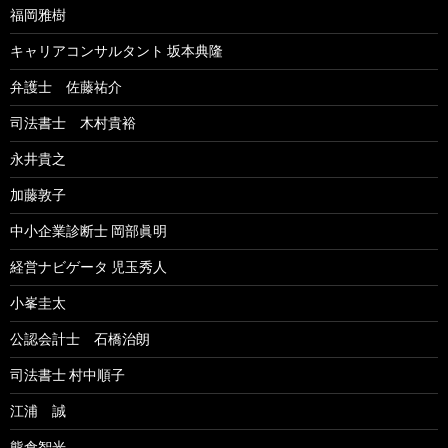
福岡雅樹
キャリアコンサルタント 坂本典隆
弁護士 佐藤祐介
司法書士 木村貴裕
永井貴之
加藤敦子
中小企業診断士 岡部眞明
経営ナビゲータ 児玉秀人
小峯圭太
公認会計士 石橋治朗
司法書士 村中順子
江浦 誠
熊倉智光