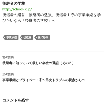
後継者の学校
http://school-k.jp/
後継者の経営、後継者の勉強、後継者主導の事業承継を学
びたいなら「後継者の学校」へ
事業承継
後継者
株式移転
前の投稿
投
後継者に知っていて欲しい会社の登記（その５）
稿
次の投稿
ナ
事業承継とプライベート①〜男女トラブルの視点から〜
ビ
ゲ
コメントを残す
ー