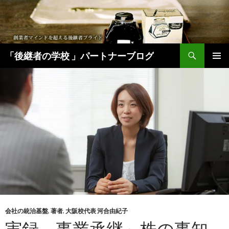
検
「後継者の学校 」パートナーブログ
索
コ
メインメ
ン
ニュー
テ
ン
ツ
へ
移
動
会社の統治基盤
,
著者
,
大阪校代表 河合由紀子
実録 事業承継～株の事知