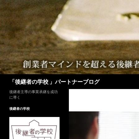
検
「後継者の学校 」パートナーブログ
索
後継者主導の事業承継を成功
に導く
後継者の学校