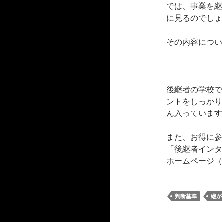
では、事業を継
に見るのでしょ
その内容につい
後継者の学校で
ントをしっかり
ん入っています
また、お得に参
「後継者インタ
ホームページ（
判断基準
継が