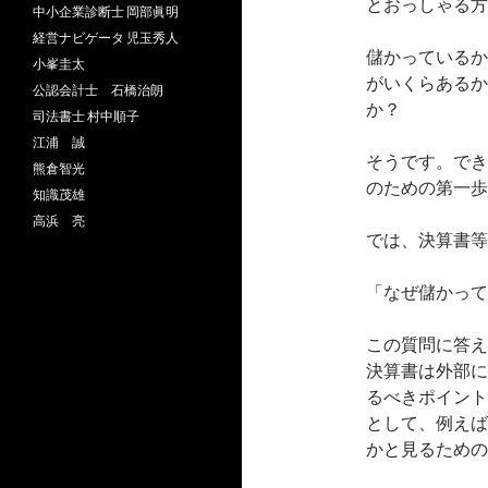
とおっしゃる方
中小企業診断士 岡部眞明
経営ナビゲータ 児玉秀人
儲かっているか
小峯圭太
がいくらあるか
公認会計士 石橋治朗
か？
司法書士 村中順子
江浦 誠
そうです。でき
熊倉智光
のための第一歩
知識茂雄
高浜 亮
では、決算書等
「なぜ儲かって
この質問に答え
決算書は外部に
るべきポイント
として、例えば
かと見るための