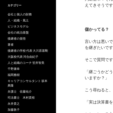
えてきそうです
カテゴリー
会社と個人の財務
人・組織・風土
ビジネスモデル
儲かってる？
会社の統治基盤
後継者の覚悟
言い方は悪いで
著者
を継ぎたいです
後継者の学校 代表 大川原基剛
大阪校代表 河合由紀子
そこで質問です
人と組織のコーチ 笠井智美
千野康幸
「継ごうかどう
福岡雅樹
いますか？」
キャリアコンサルタント 坂本
典隆
こう尋ねると、
弁護士 佐藤祐介
司法書士 木村貴裕
「実は決算書を
永井貴之
加藤敦子