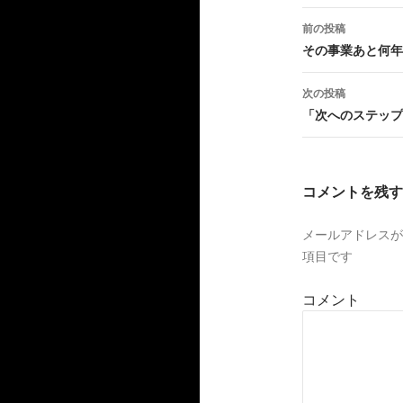
前の投稿
投
その事業あと何年
稿
次の投稿
ナ
「次へのステップ
ビ
ゲ
コメントを残す
ー
メールアドレスが
シ
項目です
ョ
コメント
ン