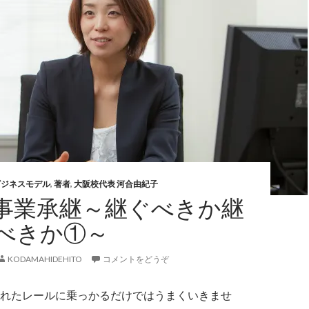
ビジネスモデル
,
著者
,
大阪校代表 河合由紀子
事業承継～継ぐべきか継
べきか①～
KODAMAHIDEHITO
コメントをどうぞ
れたレールに乗っかるだけではうまくいきませ