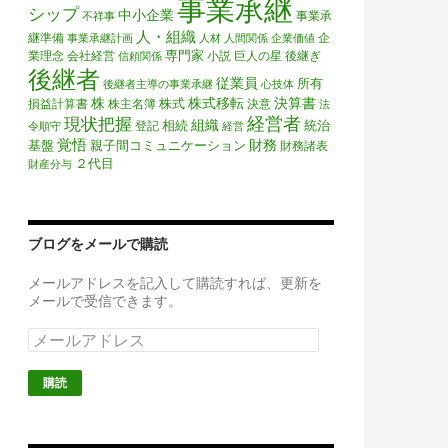
事業承継
シップ
中小企業
事業承
不祥事
人・組織
継準備
企
事業承継計画
人材
人間関係
企業価値
専門家
業理念
会社経営
小説
巨人の星
後継ぎ
信頼関係
後継者
従業員
所有
後継者主導の事業承継
心技体
株
株式移転
決算書
株式
損益計算書
株主名簿
決意
法
経営者
現状把握
組織
相続
統治
登記
令順守
経営
覚悟
財務
基盤
親子間コミュニケーション
財務諸表
２代目
財産分与
ブログをメールで購読
メールアドレスを記入して購読すれば、更新を
メールで受信できます。
メ
ー
ル
ア
ド
レ
ス