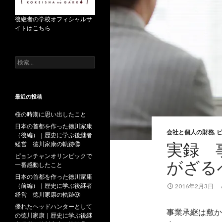
後継者の学校オフィシャルサ
イトはこちら
検
索
:
最近の投稿
桜の時期に思い出したこと
日本の首都を作った徳川家康
会社と個人の財務
,
（後編）｜歴史に学ぶ後継者
実録 
経営 徳川家康の軌跡⑩
ピョンチャンオリンピックで
がざる
一番感動したこと
日本の首都を作った徳川家康
（前編）｜歴史に学ぶ後継者
2016年2月3日
経営 徳川家康の軌跡⑨
優れたヘッドハンターとして
事業承継は敷か
の徳川家康｜歴史に学ぶ後継