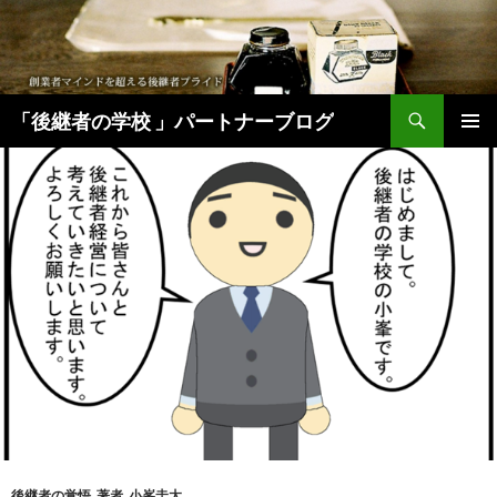
検
「後継者の学校 」パートナーブログ
索
コ
メインメ
ン
ニュー
テ
ン
ツ
へ
移
動
後継者の覚悟
,
著者
,
小峯圭太