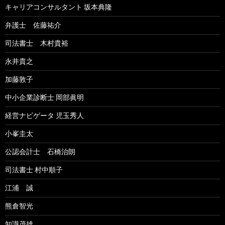
キャリアコンサルタント 坂本典隆
弁護士 佐藤祐介
司法書士 木村貴裕
永井貴之
加藤敦子
中小企業診断士 岡部眞明
経営ナビゲータ 児玉秀人
小峯圭太
公認会計士 石橋治朗
司法書士 村中順子
江浦 誠
熊倉智光
知識茂雄