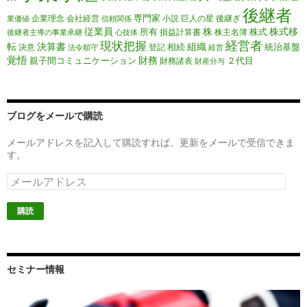
後継者
専門家
企業理念
会社経営
小説
巨人の星
後継ぎ
業価値
信頼関係
従業員
株
株式移
所有
株式
損益計算書
株主名簿
後継者主導の事業承継
心技体
経営者
現状把握
転
決算書
組織
相続
統治基盤
決意
登記
法令順守
経営
覚悟
財務
親子間コミュニケーション
２代目
財務諸表
財産分与
ブログをメールで購読
メールアドレスを記入して購読すれば、更新をメールで受信できま
す。
メ
ー
ル
ア
ド
レ
ス
セミナー情報