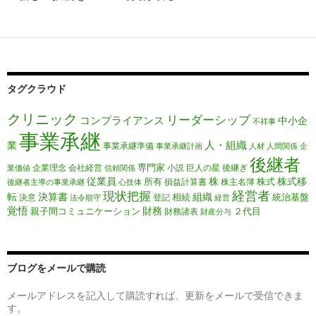
タグクラウド
クリニック
リーダーシップ
コンプライアンス
中小企
不祥事
事業承継
人・組織
業
事業承継準備
事業承継計画
人材
人間関係
企
後継者
専門家
企業理念
会社経営
小説
巨人の星
後継ぎ
業価値
信頼関係
従業員
株
株式移
所有
株式
損益計算書
株主名簿
後継者主導の事業承継
心技体
経営者
現状把握
転
決算書
組織
相続
統治基盤
決意
登記
法令順守
経営
覚悟
財務
親子間コミュニケーション
２代目
財務諸表
財産分与
ブログをメールで購読
メールアドレスを記入して購読すれば、更新をメールで受信できま
す。