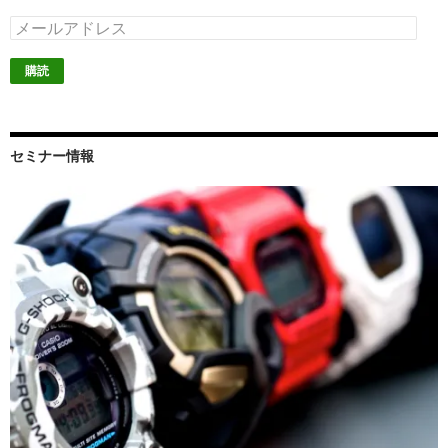
メ
ー
ル
ア
ド
レ
ス
セミナー情報