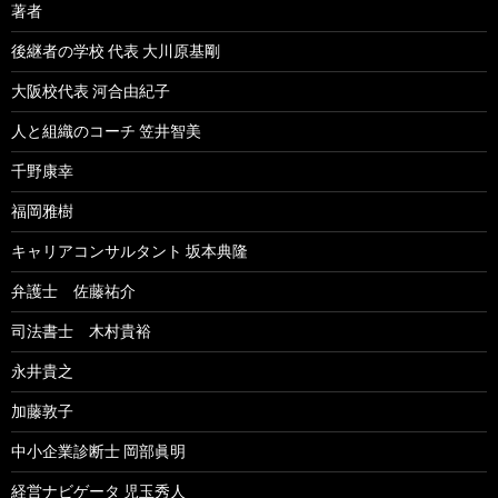
著者
後継者の学校 代表 大川原基剛
大阪校代表 河合由紀子
人と組織のコーチ 笠井智美
千野康幸
福岡雅樹
キャリアコンサルタント 坂本典隆
弁護士 佐藤祐介
司法書士 木村貴裕
永井貴之
加藤敦子
中小企業診断士 岡部眞明
経営ナビゲータ 児玉秀人