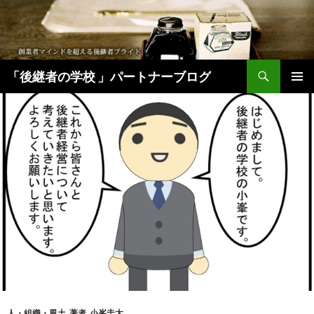
検
「後継者の学校 」パートナーブログ
索
コ
メインメ
ン
ニュー
テ
ン
ツ
へ
移
動
人・組織・風土
,
著者
,
小峯圭太