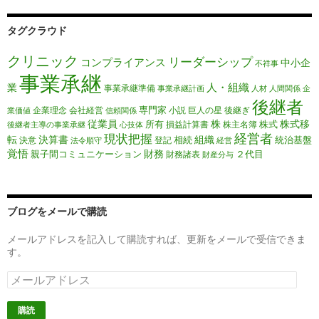
タグクラウド
クリニック
リーダーシップ
コンプライアンス
中小企
不祥事
事業承継
人・組織
業
事業承継準備
事業承継計画
人材
人間関係
企
後継者
専門家
企業理念
会社経営
小説
巨人の星
後継ぎ
業価値
信頼関係
従業員
株
株式移
所有
株式
損益計算書
株主名簿
後継者主導の事業承継
心技体
経営者
現状把握
転
決算書
組織
相続
統治基盤
決意
登記
法令順守
経営
覚悟
財務
親子間コミュニケーション
２代目
財務諸表
財産分与
ブログをメールで購読
メールアドレスを記入して購読すれば、更新をメールで受信できま
す。
メ
ー
ル
ア