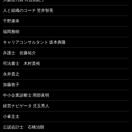
人と組織のコーチ 笠井智美
千野康幸
福岡雅樹
キャリアコンサルタント 坂本典隆
弁護士 佐藤祐介
司法書士 木村貴裕
永井貴之
加藤敦子
中小企業診断士 岡部眞明
経営ナビゲータ 児玉秀人
小峯圭太
公認会計士 石橋治朗