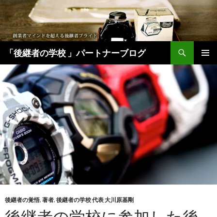
検
「後継者の学校 」パートナーブログ
索
コ
メインメ
ン
ニュー
テ
ン
ツ
へ
移
動
後継者の覚悟
,
著者
,
後継者の学校 代表 大川原基剛
後継者の学校に参加した後