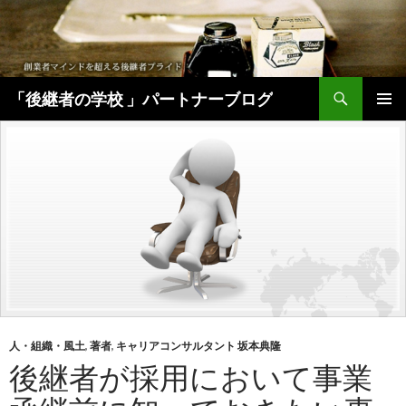
検
「後継者の学校 」パートナーブログ
索
コ
メインメ
ン
ニュー
テ
ン
ツ
へ
移
動
人・組織・風土
,
著者
,
キャリアコンサルタント 坂本典隆
後継者が採用において事業