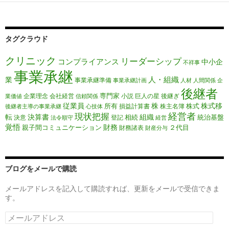
タグクラウド
クリニック
リーダーシップ
コンプライアンス
中小企
不祥事
事業承継
人・組織
業
事業承継準備
事業承継計画
人材
人間関係
企
後継者
専門家
企業理念
会社経営
小説
巨人の星
後継ぎ
業価値
信頼関係
従業員
株
株式移
所有
株式
損益計算書
株主名簿
後継者主導の事業承継
心技体
経営者
現状把握
転
決算書
組織
相続
統治基盤
決意
登記
法令順守
経営
覚悟
財務
親子間コミュニケーション
２代目
財務諸表
財産分与
ブログをメールで購読
メールアドレスを記入して購読すれば、更新をメールで受信できま
す。
メ
ー