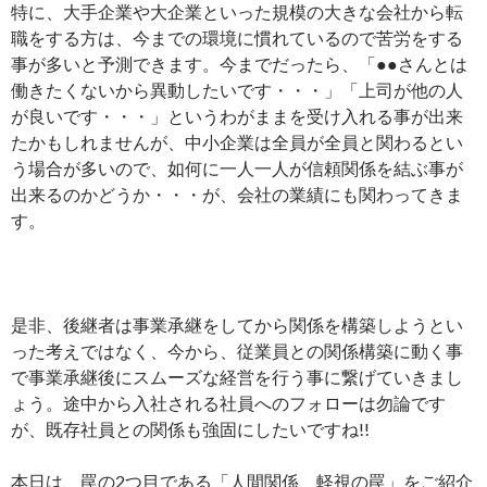
特に、大手企業や大企業といった規模の大きな会社から転
職をする方は、今までの環境に慣れているので苦労をする
事が多いと予測できます。今までだったら、「●●さんとは
働きたくないから異動したいです・・・」「上司が他の人
が良いです・・・」というわがままを受け入れる事が出来
たかもしれませんが、中小企業は全員が全員と関わるとい
う場合が多いので、如何に一人一人が信頼関係を結ぶ事が
出来るのかどうか・・・が、会社の業績にも関わってきま
す。
是非、後継者は事業承継をしてから関係を構築しようとい
った考えではなく、今から、従業員との関係構築に動く事
で事業承継後にスムーズな経営を行う事に繋げていきまし
ょう。途中から入社される社員へのフォローは勿論です
が、既存社員との関係も強固にしたいですね!!
本日は、罠の2つ目である「人間関係 軽視の罠」をご紹介