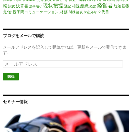
経営者
現状把握
転
決算書
組織
相続
統治基盤
決意
登記
法令順守
経営
覚悟
財務
親子間コミュニケーション
２代目
財務諸表
財産分与
ブログをメールで購読
メールアドレスを記入して購読すれば、更新をメールで受信できま
す。
メ
ー
ル
ア
ド
レ
ス
セミナー情報