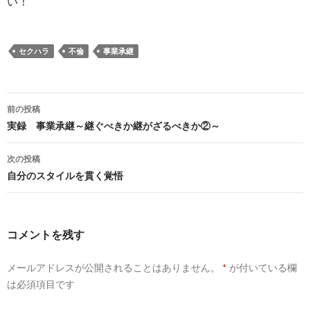
い！
セクハラ
不倫
事業承継
前の投稿
投
実録 事業承継～継ぐべきか継がざるべきか②～
稿
次の投稿
ナ
自分のスタイルを貫く覚悟
ビ
ゲ
コメントを残す
ー
メールアドレスが公開されることはありません。
*
が付いている欄
シ
は必須項目です
ョ