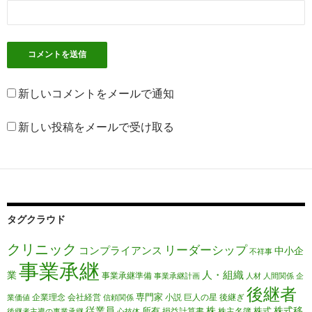
新しいコメントをメールで通知
新しい投稿をメールで受け取る
タグクラウド
クリニック
リーダーシップ
コンプライアンス
中小企
不祥事
事業承継
人・組織
業
事業承継準備
事業承継計画
人材
人間関係
企
後継者
専門家
企業理念
会社経営
小説
巨人の星
後継ぎ
業価値
信頼関係
従業員
株
株式移
所有
株式
損益計算書
株主名簿
後継者主導の事業承継
心技体