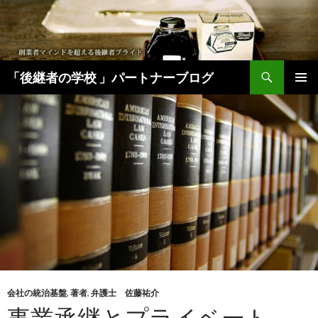
検
「後継者の学校 」パートナーブログ
索
コ
メインメ
ン
ニュー
テ
ン
ツ
へ
移
動
会社の統治基盤
,
著者
,
弁護士 佐藤祐介
事業承継とプライベート