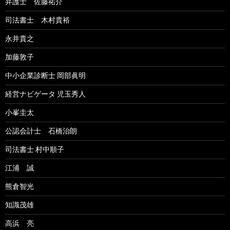
弁護士 佐藤祐介
司法書士 木村貴裕
永井貴之
加藤敦子
中小企業診断士 岡部眞明
経営ナビゲータ 児玉秀人
小峯圭太
公認会計士 石橋治朗
司法書士 村中順子
江浦 誠
熊倉智光
知識茂雄
高浜 亮