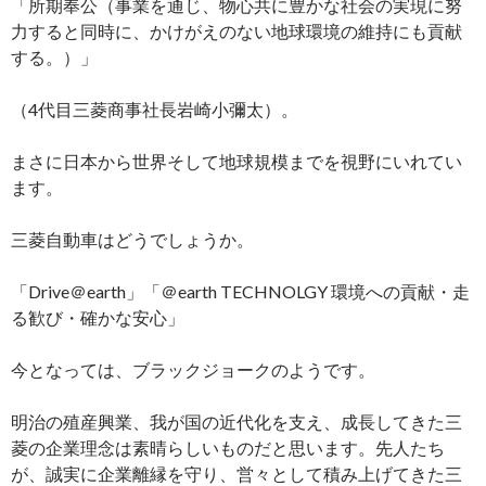
「所期奉公（事業を通じ、物心共に豊かな社会の実現に努
力すると同時に、かけがえのない地球環境の維持にも貢献
する。）」
（4代目三菱商事社長岩崎小彌太）。
まさに日本から世界そして地球規模までを視野にいれてい
ます。
三菱自動車はどうでしょうか。
「Drive＠earth」「＠earth TECHNOLGY 環境への貢献・走
る歓び・確かな安心」
今となっては、ブラックジョークのようです。
明治の殖産興業、我が国の近代化を支え、成長してきた三
菱の企業理念は素晴らしいものだと思います。先人たち
が、誠実に企業離縁を守り、営々として積み上げてきた三