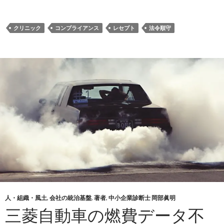
クリニック
コンプライアンス
レセプト
法令順守
人・組織・風土
,
会社の統治基盤
,
著者
,
中小企業診断士 岡部眞明
三菱自動車の燃費データ不