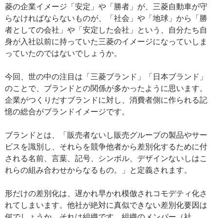
菱の企業イメージ「安定」や「勝者」が、三菱自動車が守
らなければならないものが、「社会」や「地球」から「勝
者としての会社」や「安定した会社」という、自分たち自
身が入社以前に持っていた三菱のイメージになっていしま
っていたのではないでしょうか。
今回、世の中の注目は「三菱ブランド」「日本ブランド」
のことで、ブランドとの関係が多かったように思います。
企業がつくりだすブランドに対し、消費者側に作られる記
憶の総合がブランドイメージです。
ブランドとは、「販売者ないし販売グループの製品やサー
ビスを識別し、それらを競争他者から差別化するために付
される名前、言葉、記号、シンボル、デザインないしはこ
れらの組み合わせからなるもの。」と定義されます。
形だけの差別化は、遅かれ早かれ模倣されコモデティ化さ
れてしまいます。他社が絶対に真似できない差別化要因は
何でしょうか、それは組織です。組織のメンバー（社