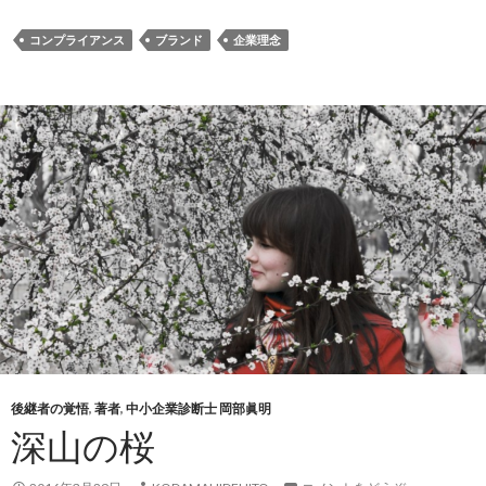
コンプライアンス
ブランド
企業理念
後継者の覚悟
,
著者
,
中小企業診断士 岡部眞明
深山の桜