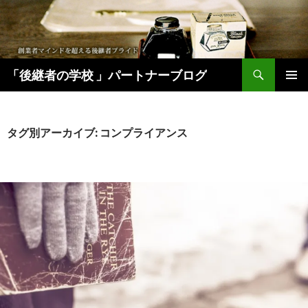
検
「後継者の学校 」パートナーブログ
索
コ
メインメ
ン
ニュー
テ
ン
タグ別アーカイブ: コンプライアンス
ツ
へ
移
動