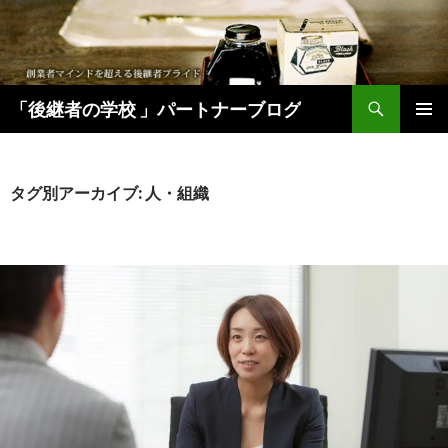
検
「後継者の学校 」パートナーブログ
索
コ
メインメ
ン
ニュー
テ
ン
タグ別アーカイブ: 人・組織
ツ
へ
移
動