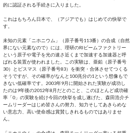
的に認証される手続きに入りました。
これはもちろん日本で、（アジアでも）はじめての快挙で
す。
未知の元素「ニホニウム」（原子番号113番）の合成（自然
界にない元素なので）には、理研のRIビームファクトリー
という原子や電子を光の速さ近くまで加速する加速器と呼
ばれる装置が使われました。この実験は、亜鉛（原子番号
30）とビスマス（原子番号83）を衝突・合体させてつくる
そうですが、その確率がなんと100兆分の1という想像もで
きない低確率です。2003年9月に開始された実験が成功し
たのは9年後の2012年8月だとのこと、このほとんど成功確
率「0」の実験を続け今回の快挙を成し遂げた、森田浩介チ
ームリーダーはじめ皆さんの努力、知力そしてあきらめな
い意志力、高い使命感は賞賛しきれるものではありませ
ん。
「ニホニウム」の合成は、森田チームリーダー率いる超重