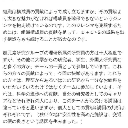
組織は構成員の貢献によって成り立ちますが、その貢献よ
り大きな魅力がなければ構成員を確保できないというジレ
ンマを抱え続けているのです。このジレンマを克服するた
めには、組織構成員の貢献を足して、１＋１>２の成果を出
す構造をもち続けることが宿命なのです。
超元素研究グループの理研所属の研究員の方は十人程度で
すが、その他に大学からの研究者、学生、外国人研究員な
ど多くの方が、チームの一員として参加しています。これ
らの方々の貢献によって、今回の快挙があります。これら
の方々は、理研からあるいはこの研究から十分なお給料を
いただいているわけではなくチームに参加しています。そ
れは、科学の進歩への貢献、自分の研究者としてのキャリ
アなどそれぞれの人により、このチームから受ける誘因は
違っていると思いますが、個人としての貢献≦誘因の判断は
それぞれです。（狭い立地に安全性を高めた施設は、交通
の便の良さという誘因を生みました。）