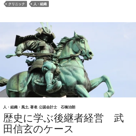
クリニック
人・組織
人・組織・風土
,
著者
,
公認会計士 石橋治朗
歴史に学ぶ後継者経営 武
田信玄のケース