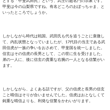
とする「甲斐武田氏」という、武士の超名門の宗家です。
甲斐は今の山梨県ですね。有名どころのおぼっちゃま、と
いったところでしょうか。
しかしながら時代は戦国。武田氏も代を追うごとに衰微し
て、内乱状態となっていましたが、17代目の当主である武
田信虎が一族の争いをおさめて、甲斐国を統一しました。
信玄はその信虎の長男として、この世に生を受けました。
弟の一人に、後に信玄の貴重な右腕の一人となる信繁がい
ます。
しかしながら、よくある話ですが、父の信虎と長男の信玄
こと晴信はそりが合いませんでした。信虎はおとなしくて
鈍重な晴信よりも、利発な信繁をかわいがります。