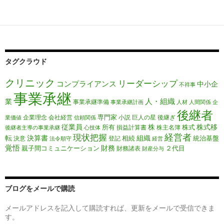
タグクラウド
クリニック
リーダーシップ
コンプライアンス
中小企
不祥事
事業承継
人・組織
業
事業承継準備
事業承継計画
人材
人間関係
企
後継者
専門家
企業理念
会社経営
小説
巨人の星
後継ぎ
業価値
信頼関係
従業員
株
株式移
所有
株式
損益計算書
株主名簿
後継者主導の事業承継
心技体
経営者
現状把握
転
決算書
組織
相続
統治基盤
決意
登記
法令順守
経営
覚悟
財務
親子間コミュニケーション
２代目
財務諸表
財産分与
ブログをメールで購読
メールアドレスを記入して購読すれば、更新をメールで受信できま
す。