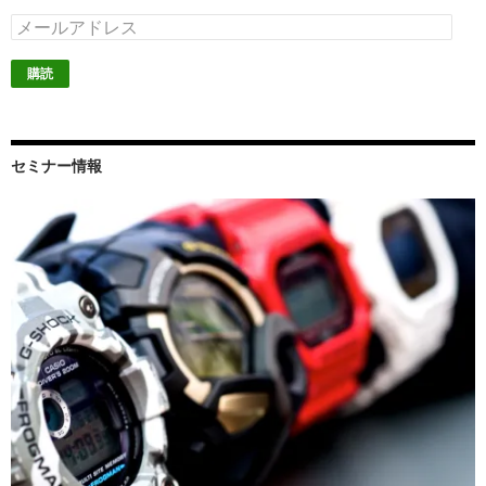
メ
ー
ル
ア
ド
レ
ス
セミナー情報