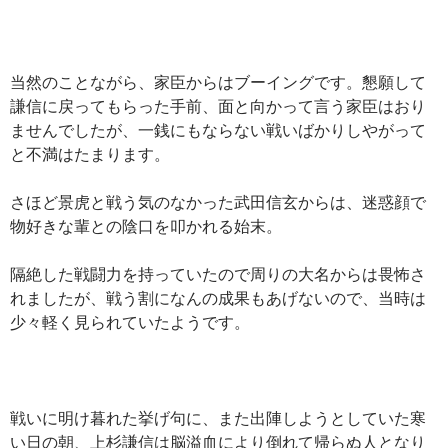
当然のことながら、家臣からはブーイングです。懇願して
謙信に戻ってもらった手前、面と向かって言う家臣はおり
ませんでしたが、一銭にもならない戦いばかりしやがって
と不満はたまります。
さほど景虎と戦う気のなかった武田信玄からは、迷惑顔で
物好きな輩との陰口を叩かれる始末。
隔絶した戦闘力を持っていたので周りの大名からは畏怖さ
れましたが、戦う割になんの成果もあげないので、当時は
少々軽く見られていたようです。
戦いに明け暮れた挙げ句に、また出陣しようとしていた寒
い日の朝、上杉謙信は脳溢血により倒れて帰らぬ人となり