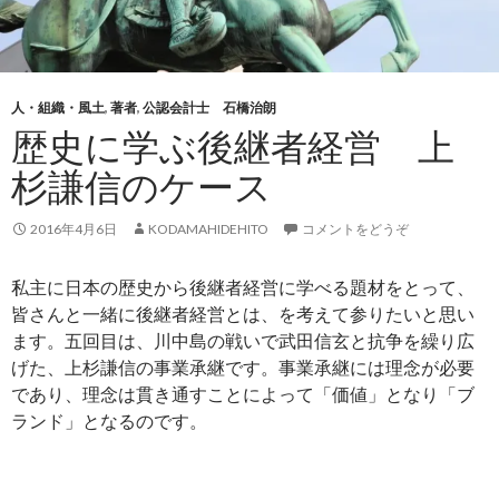
人・組織・風土
,
著者
,
公認会計士 石橋治朗
歴史に学ぶ後継者経営 上
杉謙信のケース
2016年4月6日
KODAMAHIDEHITO
コメントをどうぞ
私主に日本の歴史から後継者経営に学べる題材をとって、
皆さんと一緒に後継者経営とは、を考えて参りたいと思い
ます。五回目は、川中島の戦いで武田信玄と抗争を繰り広
げた、上杉謙信の事業承継です。事業承継には理念が必要
であり、理念は貫き通すことによって「価値」となり「ブ
ランド」となるのです。