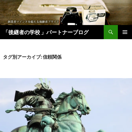
検
「後継者の学校 」パートナーブログ
索
コ
メインメ
ン
ニュー
テ
ン
タグ別アーカイブ: 信頼関係
ツ
へ
移
動