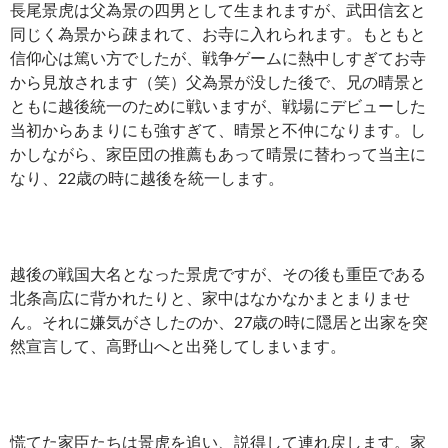
長尾景虎は父為景の四男として生まれますが、武田信玄と
同じく為景から疎まれて、お寺に入れられます。もともと
信仰心は篤い方でしたが、戦争ゲームに熱中しすぎてお寺
から見放されます（笑）父為景が没した後で、兄の晴景と
ともに越後統一のために戦いますが、戦場にデビューした
当初からあまりにも強すぎて、晴景と不仲になります。し
かしながら、家臣団の推薦もあって晴景に替わって当主に
なり、22歳の時に越後を統一します。
越後の戦国大名となった景虎ですが、その後も重臣である
北条高広に背かれたりと、家中はなかなかまとまりませ
ん。それに嫌気がさしたのか、27歳の時に隠居と出家を突
然宣言して、高野山へと出発してしまいます。
慌てた家臣たちは景虎を追い、説得して連れ戻します。家