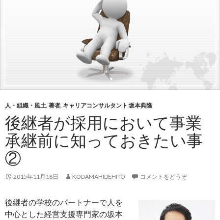
人・組織・風土
,
著者
,
キャリアコンサルタント 坂本典隆
後継者が採用において事業
承継前に知っておきたい事
②
2015年11月18日
KODAMAHIDEHITO
コメントをどうぞ
後継者の学校のパートナーで人を
中心とした経営支援専門家の坂本