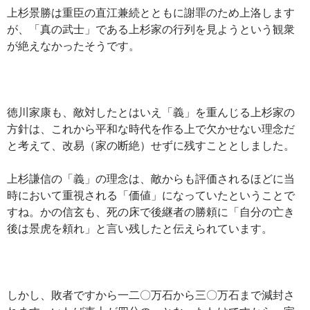
上杉景勝は重臣の直江兼続とともに謝罪のため上洛します
が、「真の武士」である上杉家の行列を見ようという観衆
が絶えなかったそうです。
徳川家康も、敵対したとはいえ「義」を重んじる上杉家の
方針は、これから平和な時代を作る上で欠かせない理念だ
と考えて、改易（家の断絶）せずに残すこととしました。
上杉謙信の「義」の理念は、敵からも評価されるほどに当
時において重視される「価値」になっていたということで
すね。かの信玄も、死の床で後継者の勝頼に「自分の亡き
後は景虎を頼れ」と言い残したと伝えられています。
しかし、敗者ですから一二〇万石から三〇万石まで減封さ