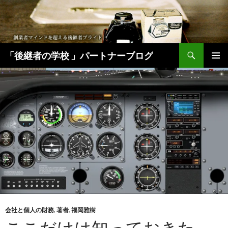
検
「後継者の学校 」パートナーブログ
索
コ
メインメ
ン
ニュー
テ
ン
ツ
へ
移
動
会社と個人の財務
,
著者
,
福岡雅樹
ここだけは知っておきた