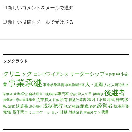
新しいコメントをメールで通知
新しい投稿をメールで受け取る
タグクラウド
クリニック
リーダーシップ
コンプライアンス
中小企
不祥事
事業承継
人・組織
業
事業承継準備
事業承継計画
人材
人間関係
企
後継者
専門家
企業理念
会社経営
小説
巨人の星
後継ぎ
業価値
信頼関係
従業員
株
株式移
所有
株式
損益計算書
株主名簿
後継者主導の事業承継
心技体
経営者
現状把握
転
決算書
組織
相続
統治基盤
決意
登記
法令順守
経営
覚悟
財務
親子間コミュニケーション
２代目
財務諸表
財産分与