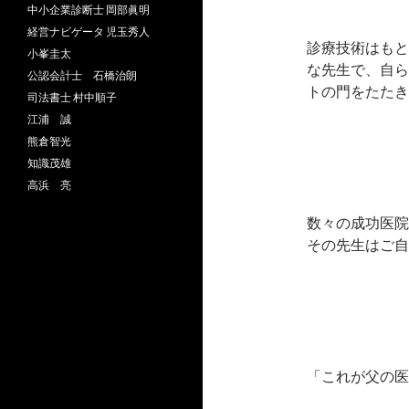
中小企業診断士 岡部眞明
経営ナビゲータ 児玉秀人
診療技術はもと
小峯圭太
な先生で、自ら
公認会計士 石橋治朗
トの門をたたき
司法書士 村中順子
江浦 誠
熊倉智光
知識茂雄
高浜 亮
数々の成功医院
その先生はご自
「これが父の医