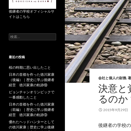
後継者の学校オフィシャルサ
イトはこちら
検
索
:
最近の投稿
桜の時期に思い出したこと
日本の首都を作った徳川家康
会社と個人の財務
,
（後編）｜歴史に学ぶ後継者
決意と
経営 徳川家康の軌跡⑩
ピョンチャンオリンピックで
るのか
一番感動したこと
日本の首都を作った徳川家康
（前編）｜歴史に学ぶ後継者
2015年9月29日
経営 徳川家康の軌跡⑨
優れたヘッドハンターとして
後継者の学校の
の徳川家康｜歴史に学ぶ後継