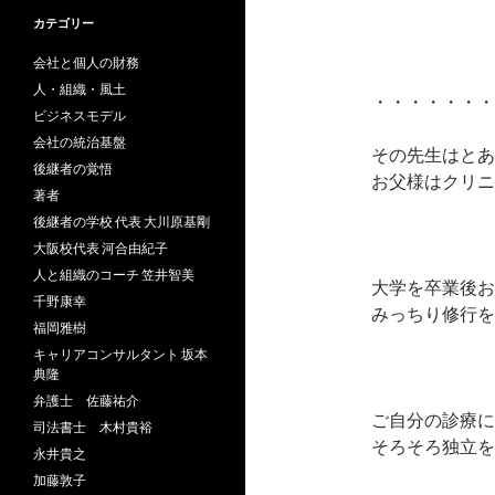
カテゴリー
会社と個人の財務
人・組織・風土
・・・・・・・
ビジネスモデル
会社の統治基盤
その先生はとあ
後継者の覚悟
お父様はクリニ
著者
後継者の学校 代表 大川原基剛
大阪校代表 河合由紀子
人と組織のコーチ 笠井智美
大学を卒業後お
千野康幸
みっちり修行を
福岡雅樹
キャリアコンサルタント 坂本
典隆
弁護士 佐藤祐介
ご自分の診療に
司法書士 木村貴裕
そろそろ独立を
永井貴之
加藤敦子