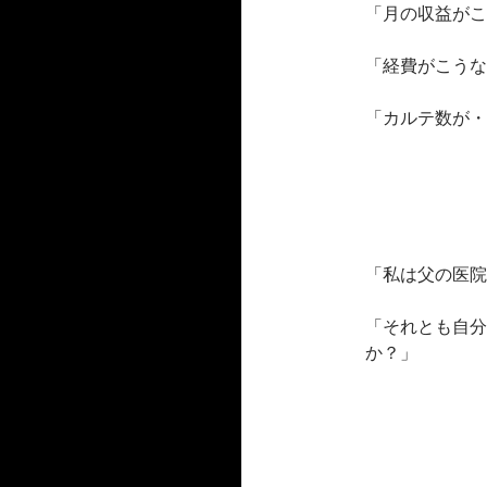
「月の収益がこ
「経費がこうな
「カルテ数が・
「私は父の医院
「それとも自分
か？」