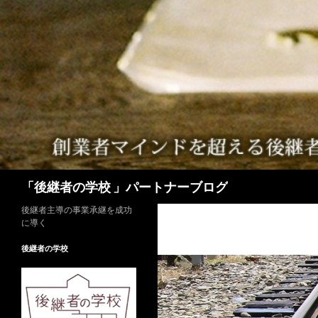
検
「後継者の学校 」パートナーブログ
索
後継者主導の事業承継を成功
に導く
後継者の学校