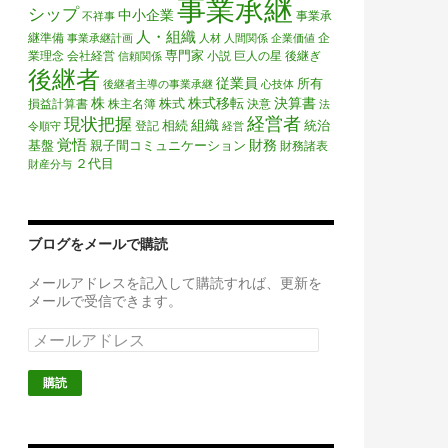
事業承継
シップ
中小企業
事業承
不祥事
人・組織
継準備
企
事業承継計画
人材
人間関係
企業価値
専門家
業理念
会社経営
小説
巨人の星
後継ぎ
信頼関係
後継者
従業員
所有
後継者主導の事業承継
心技体
株
株式移転
決算書
株式
損益計算書
株主名簿
決意
法
経営者
現状把握
組織
相続
統治
登記
令順守
経営
覚悟
財務
基盤
親子間コミュニケーション
財務諸表
２代目
財産分与
ブログをメールで購読
メールアドレスを記入して購読すれば、更新を
メールで受信できます。
メ
ー
ル
ア
ド
レ
ス