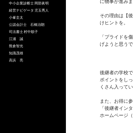
に物事が進みま
中小企業診断士 岡部眞明
経営ナビゲータ 児玉秀人
その理由は【後
小峯圭太
けヒントを。
公認会計士 石橋治朗
司法書士 村中順子
「プライドを傷
江浦 誠
げようと思うで
熊倉智光
知識茂雄
高浜 亮
後継者の学校で
ポイントをしっ
くさん入ってい
また、お得に参
「後継者インタ
ホームページ（