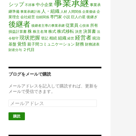
事業承継
シップ
中小企業
事業承
不祥事
人・組織
継準備
企
事業承継計画
人材
人間関係
企業価値
専門家
業理念
会社経営
小説
巨人の星
後継ぎ
信頼関係
後継者
従業員
所有
後継者主導の事業承継
心技体
株
株式移転
決算書
株式
損益計算書
株主名簿
決意
法
経営者
現状把握
組織
相続
統治
登記
令順守
経営
覚悟
財務
基盤
親子間コミュニケーション
財務諸表
２代目
財産分与
ブログをメールで購読
メールアドレスを記入して購読すれば、更新を
メールで受信できます。
メ
ー
ル
ア
ド
レ
ス