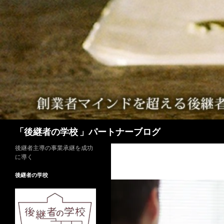
検
「後継者の学校 」パートナーブログ
索
後継者主導の事業承継を成功
に導く
後継者の学校