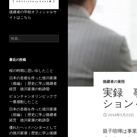
後継者の学校オフィシャルサ
イトはこちら
検
索
:
最近の投稿
桜の時期に思い出したこと
日本の首都を作った徳川家康
後継者の覚悟
（後編）｜歴史に学ぶ後継者
実録 
経営 徳川家康の軌跡⑩
ピョンチャンオリンピックで
ション
一番感動したこと
日本の首都を作った徳川家康
（前編）｜歴史に学ぶ後継者
2016年5月23日
経営 徳川家康の軌跡⑨
優れたヘッドハンターとして
親子喧嘩は事業
の徳川家康｜歴史に学ぶ後継