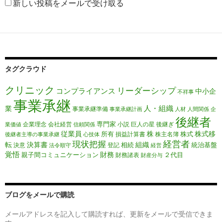
新しい投稿をメールで受け取る
タグクラウド
クリニック
リーダーシップ
コンプライアンス
中小企
不祥事
事業承継
人・組織
業
事業承継準備
事業承継計画
人材
人間関係
企
後継者
専門家
企業理念
会社経営
小説
巨人の星
後継ぎ
業価値
信頼関係
従業員
株
株式移
所有
株式
損益計算書
株主名簿
後継者主導の事業承継
心技体
経営者
現状把握
転
決算書
組織
相続
統治基盤
決意
登記
法令順守
経営
覚悟
財務
親子間コミュニケーション
２代目
財務諸表
財産分与
ブログをメールで購読
メールアドレスを記入して購読すれば、更新をメールで受信できま