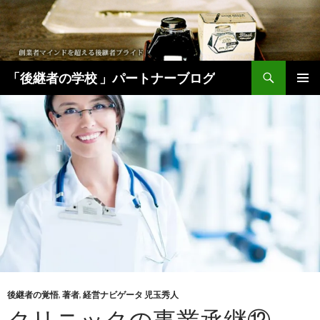
検
「後継者の学校 」パートナーブログ
索
コ
メインメ
ン
ニュー
テ
ン
ツ
へ
移
動
後継者の覚悟
,
著者
,
経営ナビゲータ 児玉秀人
クリニックの事業承継⑫