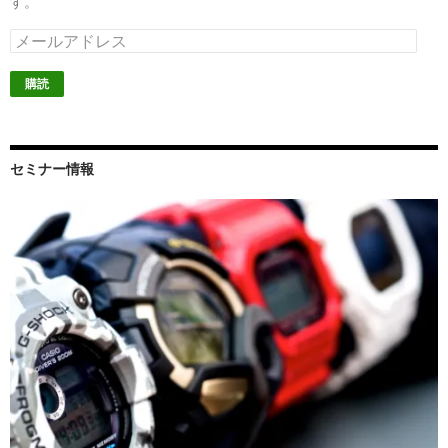
す。
メ
ー
ル
ア
ド
レ
ス
セミナー情報