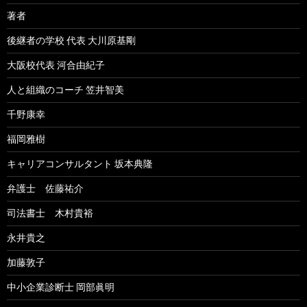
著者
後継者の学校 代表 大川原基剛
大阪校代表 河合由紀子
人と組織のコーチ 笠井智美
千野康幸
福岡雅樹
キャリアコンサルタント 坂本典隆
弁護士 佐藤祐介
司法書士 木村貴裕
永井貴之
加藤敦子
中小企業診断士 岡部眞明