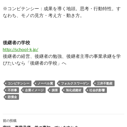
※コンピテンシー：成果を導く地頭。思考・行動特性。す
なわち、モノの見方・考え方・動き方。
後継者の学校
http://school-k.jp/
後継者の経営、後継者の勉強、後継者主導の事業承継を学
びたいなら「後継者の学校」へ
コンピテンシー
ノーベル賞
フォルクスワーゲン
三井不動産
不祥事
企業イメージ
損害
旭化成建材
社会的影響
賠償金
前の投稿