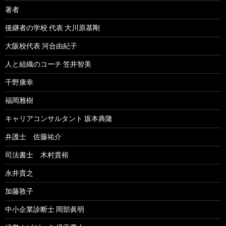
著者
後継者の学校 代表 大川原基剛
大阪校代表 河合由紀子
人と組織のコーチ 笠井智美
千野康幸
福岡雅樹
キャリアコンサルタント 坂本典隆
弁護士 佐藤祐介
司法書士 木村貴裕
永井貴之
加藤敦子
中小企業診断士 岡部眞明