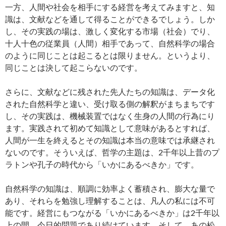
一方、人間や社会を相手にする経営を考えてみますと、知
識は、文献などを通して得ることができるでしょう。しか
し、その実践の場は、激しく変化する市場（社会）でり、
十人十色の従業員（人間）相手であって、自然科学の場合
のように同じことは起こるとは限りません。というより、
同じことは決して起こらないのです。
さらに、文献などに残された先人たちの知識は、データ化
された自然科学と違い、受け取る側の解釈がまちまちです
し、その実践は、機械装置ではなく生身の人間の行為にり
ます。実践されて初めて知識として意味があるとすれば、
人間が一生を終えるとその知識は本当の意味では承継され
ないのです。そういえば、哲学の主題は、2千年以上昔のプ
ラトンや孔子の時代から「いかにあるべきか」です。
自然科学の知識は、順調に効率よく蓄積され、膨大な量で
あり、それらを勉強し理解することは、凡人の私には不可
能です。経営にもつながる「いかにあるべきか」は2千年以
上の間、今日的問題であり続けています。そして、あの松