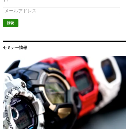
メ
ー
ル
ア
ド
レ
ス
セミナー情報