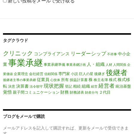
新しい投稿をメールで受け取る
タグクラウド
クリニック
リーダーシップ
コンプライアンス
中小企
不祥事
事業承継
人・組織
業
事業承継準備
事業承継計画
人材
人間関係
企
後継者
専門家
企業理念
会社経営
小説
巨人の星
後継ぎ
業価値
信頼関係
従業員
株
株式移
所有
株式
損益計算書
株主名簿
後継者主導の事業承継
心技体
経営者
現状把握
転
決算書
組織
相続
統治基盤
決意
登記
法令順守
経営
覚悟
財務
親子間コミュニケーション
２代目
財務諸表
財産分与
ブログをメールで購読
メールアドレスを記入して購読すれば、更新をメールで受信できま
す。