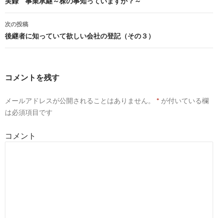
投
実録 事業承継～株の事知っていますか？～
稿
次の投稿
ナ
後継者に知っていて欲しい会社の登記（その３）
ビ
ゲ
コメントを残す
ー
メールアドレスが公開されることはありません。
*
が付いている欄
シ
は必須項目です
ョ
コメント
ン