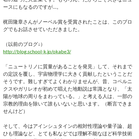
ースにもなるのですが…。
梶田隆章さんがノーベル賞を受賞されたことは、このブロ
グでもお話させていただきました。
（以前のブログ↓）
http://blog.school-k.jp/okabe3/
「ニュートリノに質量があることを発見」して、それまで
の定説を覆し、宇宙物理学に大きく貢献したということだ
そうです。難しすぎてよくわかりませんが、昔、コペルニ
クスやガリレオが初めて唱えた地動説は常識となり、「太
陽が地球の周りをまわっている。」と考える人は、一部の
宗教的理由を除いて誰もいないと思います。（断言できま
せんけど）
そして、今はアインシュタインの相対性理論や量子論、超
ひも理論など、とても私などでは理解不能なほど科学技術