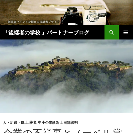
検
「後継者の学校 」パートナーブログ
索
コ
メインメ
ン
ニュー
テ
ン
ツ
へ
移
動
人・組織・風土
,
著者
,
中小企業診断士 岡部眞明
企業の不祥事とノーベル賞