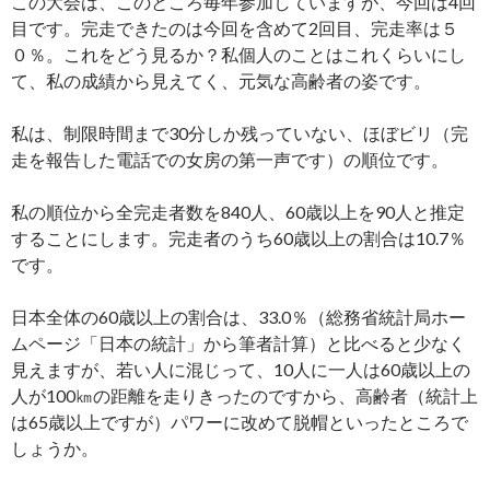
この大会は、このところ毎年参加していますが、今回は4回
目です。完走できたのは今回を含めて2回目、完走率は５
０％。これをどう見るか？私個人のことはこれくらいにし
て、私の成績から見えてく、元気な高齢者の姿です。
私は、制限時間まで30分しか残っていない、ほぼビリ（完
走を報告した電話での女房の第一声です）の順位です。
私の順位から全完走者数を840人、60歳以上を90人と推定
することにします。完走者のうち60歳以上の割合は10.7％
です。
日本全体の60歳以上の割合は、33.0％（総務省統計局ホー
ムページ「日本の統計」から筆者計算）と比べると少なく
見えますが、若い人に混じって、10人に一人は60歳以上の
人が100㎞の距離を走りきったのですから、高齢者（統計上
は65歳以上ですが）パワーに改めて脱帽といったところで
しょうか。