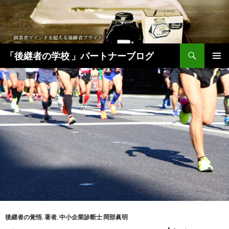
検
「後継者の学校 」パートナーブログ
索
コ
メインメ
ン
ニュー
テ
ン
ツ
へ
移
動
後継者の覚悟
,
著者
,
中小企業診断士 岡部眞明