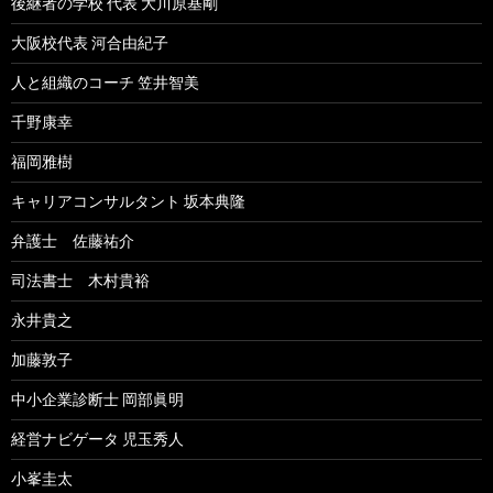
後継者の学校 代表 大川原基剛
大阪校代表 河合由紀子
人と組織のコーチ 笠井智美
千野康幸
福岡雅樹
キャリアコンサルタント 坂本典隆
弁護士 佐藤祐介
司法書士 木村貴裕
永井貴之
加藤敦子
中小企業診断士 岡部眞明
経営ナビゲータ 児玉秀人
小峯圭太