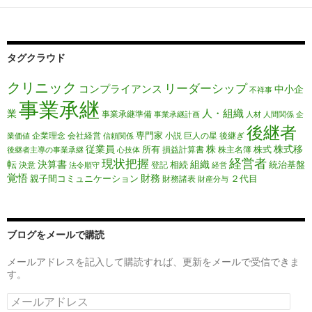
タグクラウド
クリニック
リーダーシップ
コンプライアンス
中小企
不祥事
事業承継
人・組織
業
事業承継準備
事業承継計画
人材
人間関係
企
後継者
専門家
企業理念
会社経営
小説
巨人の星
後継ぎ
業価値
信頼関係
従業員
株
株式移
所有
株式
損益計算書
株主名簿
後継者主導の事業承継
心技体
経営者
現状把握
転
決算書
組織
相続
統治基盤
決意
登記
法令順守
経営
覚悟
財務
親子間コミュニケーション
２代目
財務諸表
財産分与
ブログをメールで購読
メールアドレスを記入して購読すれば、更新をメールで受信できま
す。
メ
ー