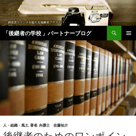
検
「後継者の学校 」パートナーブログ
索
コ
メインメ
ン
ニュー
テ
ン
ツ
へ
移
動
人・組織・風土
,
著者
,
弁護士 佐藤祐介
後継者のためのワンポイン