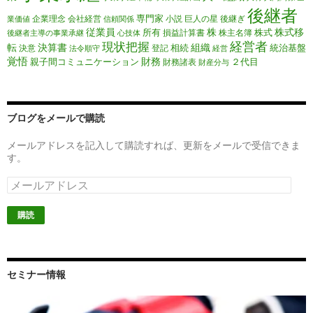
後継者
専門家
企業理念
会社経営
小説
巨人の星
後継ぎ
業価値
信頼関係
従業員
株
株式移
所有
株式
損益計算書
株主名簿
後継者主導の事業承継
心技体
経営者
現状把握
転
決算書
組織
相続
統治基盤
決意
登記
法令順守
経営
覚悟
財務
親子間コミュニケーション
２代目
財務諸表
財産分与
ブログをメールで購読
メールアドレスを記入して購読すれば、更新をメールで受信できま
す。
メ
ー
ル
ア
ド
レ
ス
セミナー情報