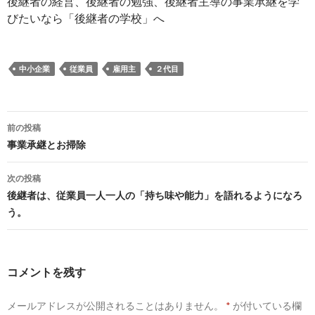
後継者の経営、後継者の勉強、後継者主導の事業承継を学
びたいなら「後継者の学校」へ
中小企業
従業員
雇用主
２代目
前の投稿
投
事業承継とお掃除
稿
次の投稿
ナ
後継者は、従業員一人一人の「持ち味や能力」を語れるようになろ
う。
ビ
ゲ
ー
コメントを残す
シ
メールアドレスが公開されることはありません。
*
が付いている欄