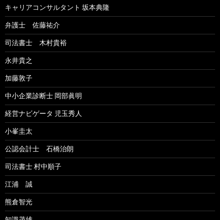
キャリアコンサルタント 坂本典隆
弁護士 佐藤祐介
司法書士 木村貴裕
永井貴之
加藤敦子
中小企業診断士 岡部眞明
経営ナビゲータ 児玉秀人
小峯圭太
公認会計士 石橋治朗
司法書士 村中順子
江浦 誠
熊倉智光
知識茂雄