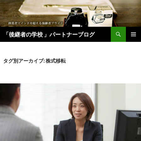
検
「後継者の学校 」パートナーブログ
索
コ
メインメ
ン
ニュー
テ
ン
タグ別アーカイブ: 株式移転
ツ
へ
移
動