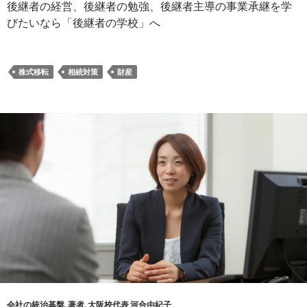
後継者の経営、後継者の勉強、後継者主導の事業承継を学
びたいなら「後継者の学校」へ
株式移転
相続対策
財産
会社の統治基盤
,
著者
,
大阪校代表 河合由紀子