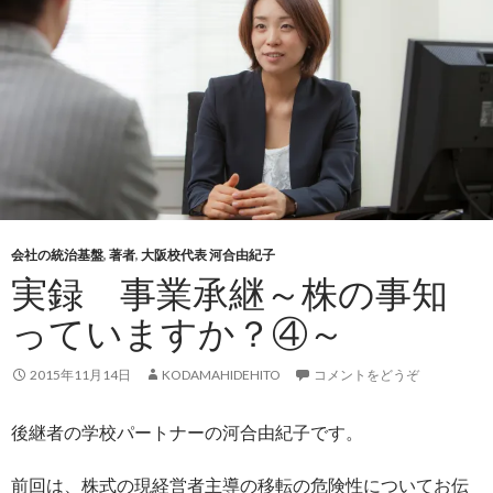
会社の統治基盤
,
著者
,
大阪校代表 河合由紀子
実録 事業承継～株の事知
っていますか？④～
2015年11月14日
KODAMAHIDEHITO
コメントをどうぞ
後継者の学校パートナーの河合由紀子です。
前回は、株式の現経営者主導の移転の危険性についてお伝