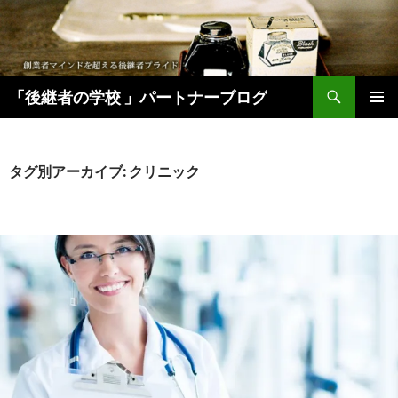
検
「後継者の学校 」パートナーブログ
索
コ
メインメ
ン
ニュー
テ
ン
タグ別アーカイブ: クリニック
ツ
へ
移
動