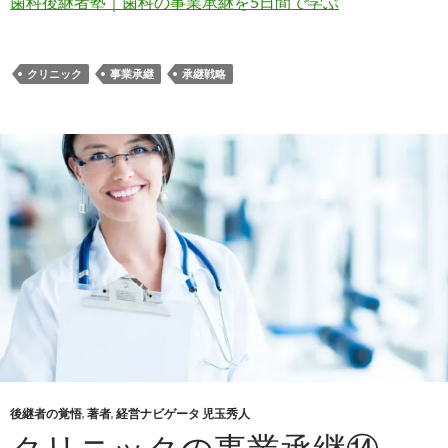
歯科後継者塾｜歯科の事業承継を5日間で学ぶ
クリニック
事業承継
承継戦略
後継者の覚悟
,
著者
,
経営ナビゲータ 児玉秀人