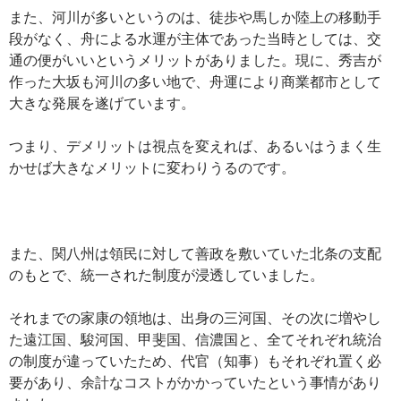
また、河川が多いというのは、徒歩や馬しか陸上の移動手
段がなく、舟による水運が主体であった当時としては、交
通の便がいいというメリットがありました。現に、秀吉が
作った大坂も河川の多い地で、舟運により商業都市として
大きな発展を遂げています。
つまり、デメリットは視点を変えれば、あるいはうまく生
かせば大きなメリットに変わりうるのです。
また、関八州は領民に対して善政を敷いていた北条の支配
のもとで、統一された制度が浸透していました。
それまでの家康の領地は、出身の三河国、その次に増やし
た遠江国、駿河国、甲斐国、信濃国と、全てそれぞれ統治
の制度が違っていたため、代官（知事）もそれぞれ置く必
要があり、余計なコストがかかっていたという事情があり