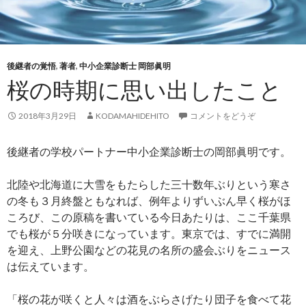
後継者の覚悟
,
著者
,
中小企業診断士 岡部眞明
桜の時期に思い出したこと
2018年3月29日
KODAMAHIDEHITO
コメントをどうぞ
後継者の学校パートナー中小企業診断士の岡部眞明です。
北陸や北海道に大雪をもたらした三十数年ぶりという寒さ
の冬も３月終盤ともなれば、例年よりずいぶん早く桜がほ
ころび、この原稿を書いている今日あたりは、ここ千葉県
でも桜が５分咲きになっています。東京では、すでに満開
を迎え、上野公園などの花見の名所の盛会ぶりをニュース
は伝えています。
「桜の花が咲くと人々は酒をぶらさげたり団子を食べて花