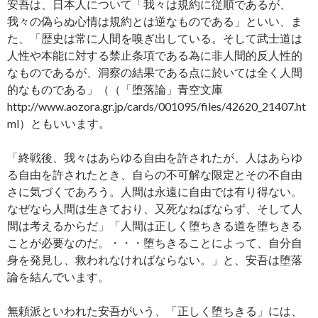
安吾は、日本人について「我々は規約に従順であるが、
我々の偽らぬ心情は規約とは逆なものである」といい、ま
た、「歴史は常に人間を嗅ぎ出している。そして武士道は
人性や本能に対する禁止条項である為に非人間的反人性的
なものであるが、洞察の結果である点に於いては全く人間
的なものである」（（「堕落論」青空文庫
http://www.aozora.gr.jp/cards/001095/files/42620_21407.ht
ml）ともいいます。
「終戦後、我々はあらゆる自由を許されたが、人はあらゆ
る自由を許されたとき、自らの不可解な限定とその不自由
さに気づくであろう。人間は永遠に自由では有り得ない。
なぜなら人間は生きており、又死なねばならず、そして人
間は考えるからだ」「人間は正しく堕ちきる道を堕ちきる
ことが必要なのだ。・・・堕ちきることによって、自分自
身を発見し、救われなければならない。」と、安吾は堕落
論を結んでいます。
無頼派といわれた安吾がいう、「正しく堕ちきる」には、