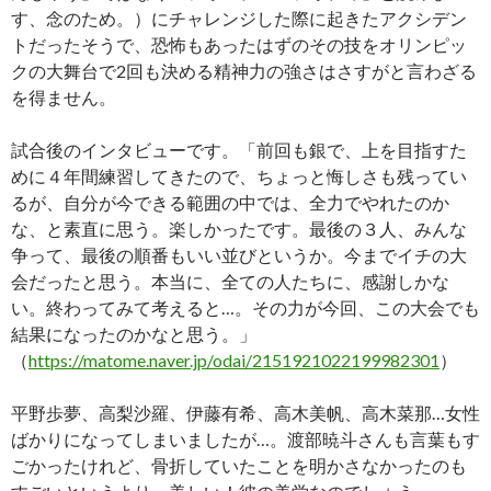
す、念のため。）にチャレンジした際に起きたアクシデン
トだったそうで、恐怖もあったはずのその技をオリンピッ
クの大舞台で2回も決める精神力の強さはさすがと言わざる
を得ません。
試合後のインタビューです。「前回も銀で、上を目指すた
めに４年間練習してきたので、ちょっと悔しさも残ってい
るが、自分が今できる範囲の中では、全力でやれたのか
な、と素直に思う。楽しかったです。最後の３人、みんな
争って、最後の順番もいい並びというか。今までイチの大
会だったと思う。本当に、全ての人たちに、感謝しかな
い。終わってみて考えると…。その力が今回、この大会でも
結果になったのかなと思う。」
（
https://matome.naver.jp/odai/2151921022199982301
）
平野歩夢、高梨沙羅、伊藤有希、高木美帆、高木菜那…女性
ばかりになってしまいましたが…。渡部暁斗さんも言葉もす
ごかったけれど、骨折していたことを明かさなかったのも