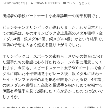
2018年3月12日
KODAMAHIDEHITO
コメントをどうぞ
後継者の学校パートナー中小企業診断士の岡部眞明です。
ピョンチャンオリンピックが終わりました。わが日本とし
ての結果は、冬のオリンピック史上最高のメダル獲得（金
メダル4個、銀メダル5個、銅メダル4個）がという結果で、
事前の予想を大きく超える盛り上がりでした。
オリンピックは、スポーツの素晴らしさやその舞台にかけ
た選手たちの物語に心を打たれるシーンを常に用意してく
れます。今回も、スピードスケート女子500メートルで金メ
ダルに輝いた小平奈緒選手がレース後、銀メダルに終わっ
たイ・サンファ選手の肩を抱き健闘をたたえる姿、4年越し
の銅メダルを獲得した高梨沙羅選手を抱きしめて祝福する
伊藤有希選手を見て感動した！方が多かったのではないで
しょうか。