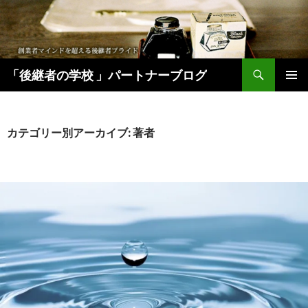
検
「後継者の学校 」パートナーブログ
索
コ
メインメ
ン
ニュー
テ
ン
カテゴリー別アーカイブ: 著者
ツ
へ
移
動