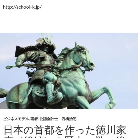
http://school-k.jp/
ビジネスモデル
,
著者
,
公認会計士 石橋治朗
日本の首都を作った徳川家