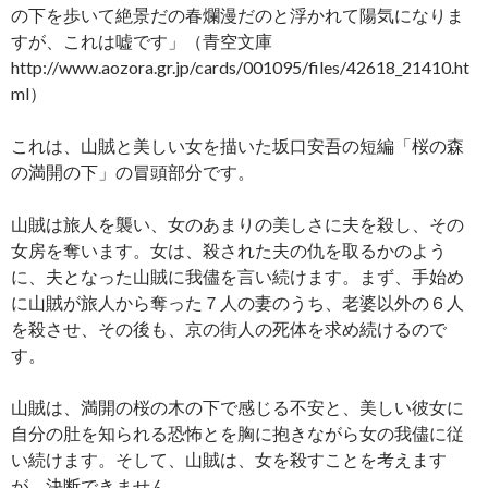
の下を歩いて絶景だの春爛漫だのと浮かれて陽気になりま
すが、これは嘘です」（青空文庫
http://www.aozora.gr.jp/cards/001095/files/42618_21410.ht
ml）
これは、山賊と美しい女を描いた坂口安吾の短編「桜の森
の満開の下」の冒頭部分です。
山賊は旅人を襲い、女のあまりの美しさに夫を殺し、その
女房を奪います。女は、殺された夫の仇を取るかのよう
に、夫となった山賊に我儘を言い続けます。まず、手始め
に山賊が旅人から奪った７人の妻のうち、老婆以外の６人
を殺させ、その後も、京の街人の死体を求め続けるので
す。
山賊は、満開の桜の木の下で感じる不安と、美しい彼女に
自分の肚を知られる恐怖とを胸に抱きながら女の我儘に従
い続けます。そして、山賊は、女を殺すことを考えます
が、決断できません。