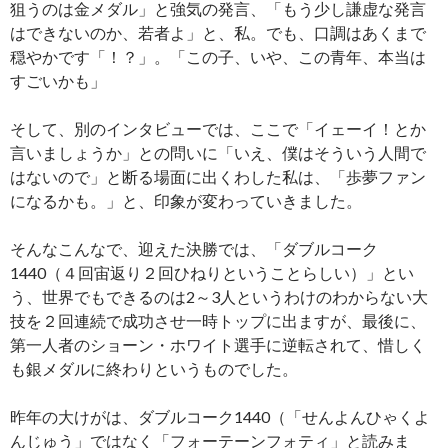
狙うのは金メダル」と強気の発言、「もう少し謙虚な発言
はできないのか、若者よ」と、私。でも、口調はあくまで
穏やかです「！？」。「この子、いや、この青年、本当は
すごいかも」
そして、別のインタビューでは、ここで「イェーイ！とか
言いましょうか」との問いに「いえ、僕はそういう人間で
はないので」と断る場面に出くわした私は、「歩夢ファン
になるかも。」と、印象が変わっていきました。
そんなこんなで、迎えた決勝では、「ダブルコーク
1440（４回宙返り２回ひねりということらしい）」とい
う、世界でもできるのは2～3人というわけのわからない大
技を２回連続で成功させ一時トップに出ますが、最後に、
第一人者のショーン・ホワイト選手に逆転されて、惜しく
も銀メダルに終わりというものでした。
昨年の大けがは、ダブルコーク1440（「せんよんひゃくよ
んじゅう」ではなく「フォーテーンフォティ」と読みま