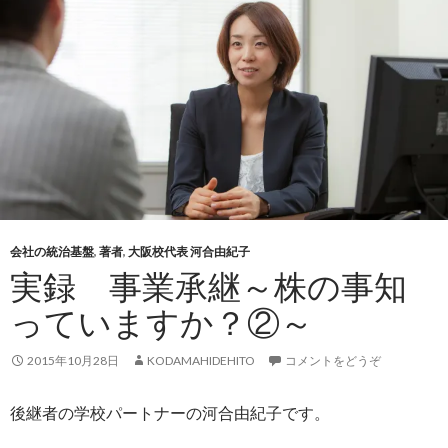
会社の統治基盤
,
著者
,
大阪校代表 河合由紀子
実録 事業承継～株の事知
っていますか？②～
2015年10月28日
KODAMAHIDEHITO
コメントをどうぞ
後継者の学校パートナーの河合由紀子です。