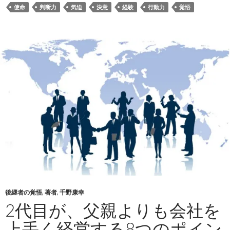
使命
判断力
気迫
決意
経験
行動力
覚悟
後継者の覚悟
,
著者
,
千野康幸
2代目が、父親よりも会社を
上手く経営する8つのポイン