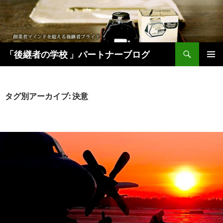
検
「後継者の学校 」パートナーブログ
索
コ
メインメ
ン
ニュー
テ
ン
タグ別アーカイブ: 決意
ツ
へ
移
動