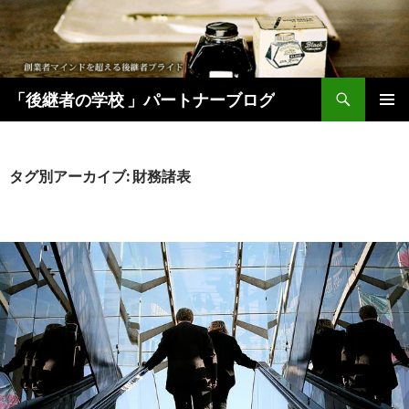
検
「後継者の学校 」パートナーブログ
索
コ
メインメ
ン
ニュー
テ
ン
タグ別アーカイブ: 財務諸表
ツ
へ
移
動