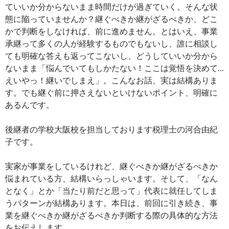
ていいか分からないまま時間だけが過ぎていく。そんな状
態に陥っていませんか？継ぐべきか継がざるべきか、どこ
かで判断をしなければ、前に進めません。とはいえ、事業
承継って多くの人が経験するものでもないし、誰に相談し
ても明確な答えも返ってこないし、どうしていいか分から
ないまま「悩んでいてもしかたない！ここは覚悟を決めて…
えいやっ！継いでしまえ」。こんなお話、実は結構ありま
す。でも継ぐ前に押さえないといけないポイント、明確に
あるんです。
後継者の学校大阪校を担当しております税理士の河合由紀
子です。
実家が事業をしているけれど、継ぐべきか継がざるべきか
悩まれている方、結構いらっしゃいます。そして、「なん
となく」とか「当たり前だと思って」代表に就任してしま
うパターンが結構あります。本日は、前回に引き続き、事
業を継ぐべきか継がざるべきか判断する際の具体的な方法
をお伝えします。