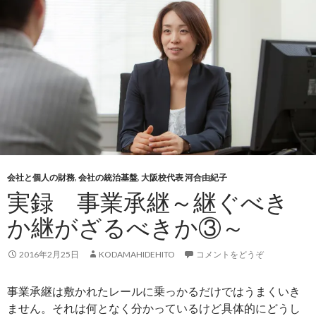
会社と個人の財務
,
会社の統治基盤
,
大阪校代表 河合由紀子
実録 事業承継～継ぐべき
か継がざるべきか③～
2016年2月25日
KODAMAHIDEHITO
コメントをどうぞ
事業承継は敷かれたレールに乗っかるだけではうまくいき
ません。それは何となく分かっているけど具体的にどうし