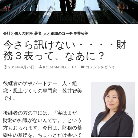
会社と個人の財務
,
著者
,
人と組織のコーチ 笠井智美
今さら訊けない・・・・財
務３表って、なあに？
2016年4月25日
KODAMAHIDEHITO
コメントをどうぞ
後継者の学校パートナー 人・組
織・風土づくりの専門家 笠井智美
です。
後継者の方の中には、「実はまだ、
財務の知識がないんです。」という
方もおられます。今日は、財務の基
礎中の基礎を、ちょっとだけ書いて