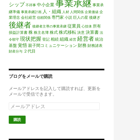
事業承継
シップ
中小企業
事業承
不祥事
人・組織
継準備
企
事業承継計画
人材
人間関係
企業価値
専門家
業理念
会社経営
小説
巨人の星
後継ぎ
信頼関係
後継者
従業員
所有
後継者主導の事業承継
心技体
株
株式移転
決算書
株式
損益計算書
株主名簿
決意
法
経営者
現状把握
組織
相続
統治
登記
令順守
経営
覚悟
財務
基盤
親子間コミュニケーション
財務諸表
２代目
財産分与
ブログをメールで購読
メールアドレスを記入して購読すれば、更新を
メールで受信できます。
メ
ー
ル
ア
ド
レ
ス