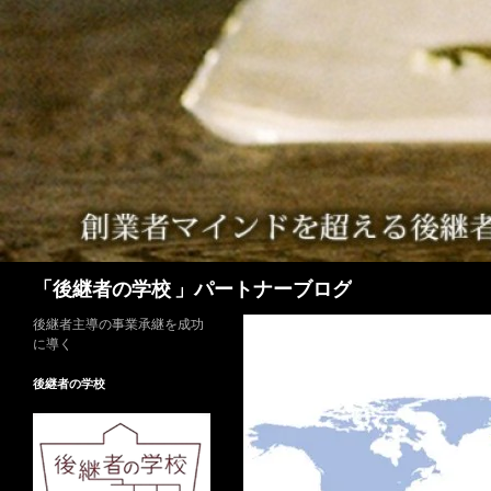
検
「後継者の学校 」パートナーブログ
索
後継者主導の事業承継を成功
に導く
後継者の学校