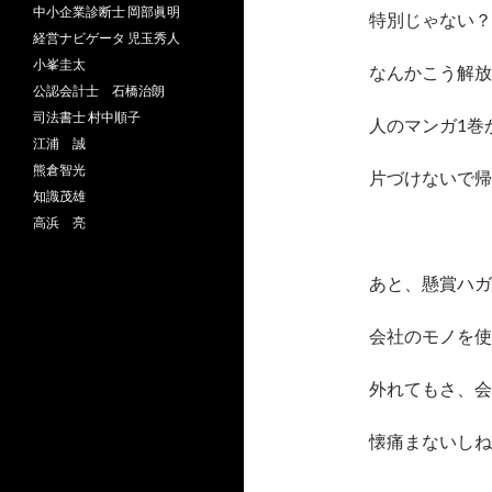
中小企業診断士 岡部眞明
特別じゃない？
経営ナビゲータ 児玉秀人
小峯圭太
なんかこう解放
公認会計士 石橋治朗
司法書士 村中順子
人のマンガ1巻
江浦 誠
熊倉智光
片づけないで帰
知識茂雄
高浜 亮
あと、懸賞ハガ
会社のモノを使
外れてもさ、会
懐痛まないしね