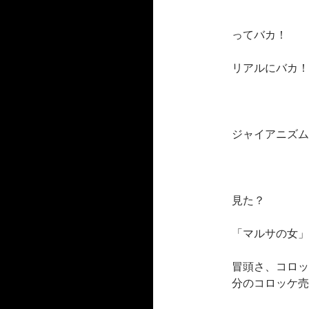
ってバカ！
リアルにバカ！
ジャイアニズム
見た？
「マルサの女」
冒頭さ、コロッ
分のコロッケ売