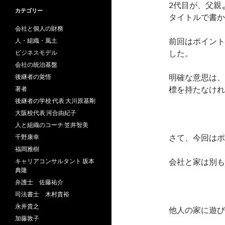
2代目が、父親
カテゴリー
タイトルで書か
会社と個人の財務
前回はポイント
人・組織・風土
した。
ビジネスモデル
会社の統治基盤
明確な意思は、
後継者の覚悟
標を持たなけれ
著者
後継者の学校 代表 大川原基剛
大阪校代表 河合由紀子
人と組織のコーチ 笠井智美
さて、今回はポ
千野康幸
福岡雅樹
会社と家は別も
キャリアコンサルタント 坂本
典隆
弁護士 佐藤祐介
司法書士 木村貴裕
永井貴之
他人の家に遊び
加藤敦子