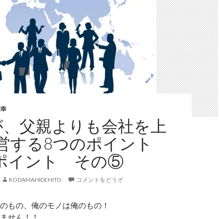
康幸
が、父親よりも会社を上
営する8つのポイント
８ ポイント その⑤
KODAMAHIDEHITO
コメントをどうぞ
のもの、俺のモノは俺のもの！
ません！！