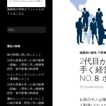
後継者の学校オフィシャルサ
イトはこちら
検
索
:
最近の投稿
後継者の覚悟
,
千野
桜の時期に思い出したこと
2代目
日本の首都を作った徳川家康
（後編）｜歴史に学ぶ後継者
手く経
経営 徳川家康の軌跡⑩
ピョンチャンオリンピックで
NO.
一番感動したこと
日本の首都を作った徳川家康
2016年3月25日
（前編）｜歴史に学ぶ後継者
経営 徳川家康の軌跡⑨
優れたヘッドハンターとして
お前のモノは俺
の徳川家康｜歴史に学ぶ後継
ド勘違いはいけ