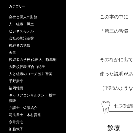
カテゴリー
この本の中に
会社と個人の財務
人・組織・風土
「第三の習慣 
ビジネスモデル
会社の統治基盤
後継者の覚悟
著者
そのなかに出て
後継者の学校 代表 大川原基剛
大阪校代表 河合由紀子
使った説明があ
人と組織のコーチ 笠井智美
千野康幸
（下記のような
福岡雅樹
キャリアコンサルタント 坂本
典隆
弁護士 佐藤祐介
司法書士 木村貴裕
永井貴之
加藤敦子