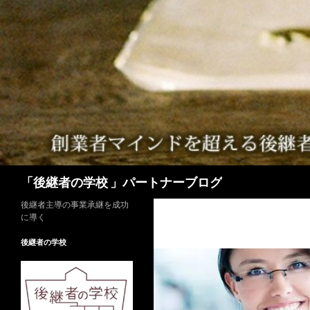
検
「後継者の学校 」パートナーブログ
索
後継者主導の事業承継を成功
に導く
後継者の学校