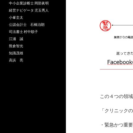
中小企業診断士 岡部眞明
経営ナビゲータ 児玉秀人
小峯圭太
公認会計士 石橋治朗
司法書士 村中順子
江浦 誠
熊倉智光
知識茂雄
高浜 亮
この４つの領域
「クリニックの
・緊急かつ重要