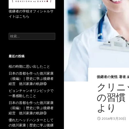
後継者の学校オフィシャルサ
イトはこちら
検
索
:
最近の投稿
桜の時期に思い出したこと
日本の首都を作った徳川家康
後継者の覚悟
,
著者
,
（後編）｜歴史に学ぶ後継者
クリニ
経営 徳川家康の軌跡⑩
ピョンチャンオリンピックで
の習慣
一番感動したこと
日本の首都を作った徳川家康
より
（前編）｜歴史に学ぶ後継者
経営 徳川家康の軌跡⑨
2016年5月30日
優れたヘッドハンターとして
の徳川家康｜歴史に学ぶ後継