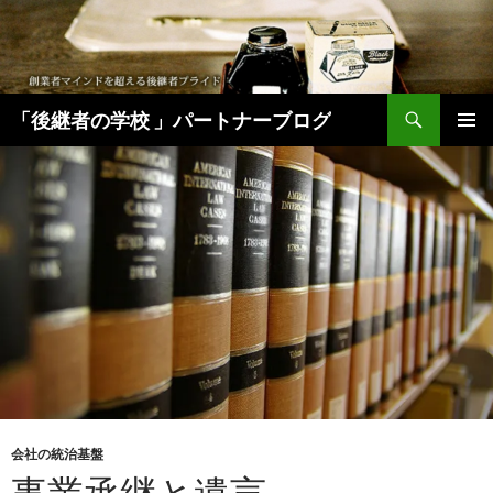
検
「後継者の学校 」パートナーブログ
索
コ
メインメ
ン
ニュー
テ
ン
ツ
へ
移
動
会社の統治基盤
事業承継と遺言