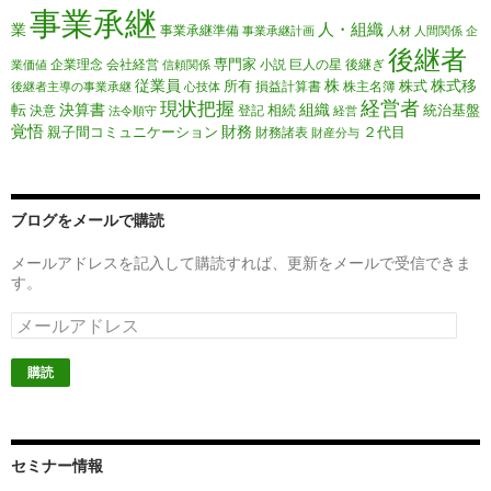
事業承継
人・組織
業
事業承継準備
事業承継計画
人材
人間関係
企
後継者
専門家
企業理念
会社経営
小説
巨人の星
後継ぎ
業価値
信頼関係
従業員
株
株式移
所有
株式
損益計算書
株主名簿
後継者主導の事業承継
心技体
経営者
現状把握
転
決算書
組織
相続
統治基盤
決意
登記
法令順守
経営
覚悟
財務
親子間コミュニケーション
２代目
財務諸表
財産分与
ブログをメールで購読
メールアドレスを記入して購読すれば、更新をメールで受信できま
す。
メ
ー
ル
ア
ド
レ
ス
セミナー情報