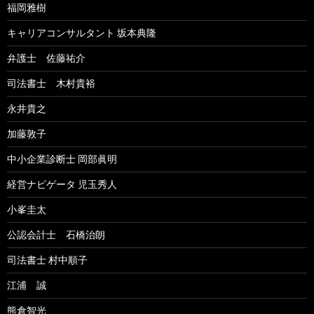
福岡雅樹
キャリアコンサルタント 坂本典隆
弁護士 佐藤祐介
司法書士 木村貴裕
永井貴之
加藤敦子
中小企業診断士 岡部眞明
経営ナビゲータ 児玉秀人
小峯圭太
公認会計士 石橋治朗
司法書士 村中順子
江浦 誠
熊倉智光