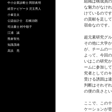
組織は構成員の
中小企業診断士 岡部眞明
な魅力がなけれ
経営ナビゲータ 児玉秀人
けているのです
小峯圭太
の貢献を足して
公認会計士 石橋治朗
宿命なのです。
司法書士 村中順子
江浦 誠
超元素研究グル
熊倉智光
その他に大学か
知識茂雄
が、チームの一
高浜 亮
よって、今回の
いはこの研究か
ームに参加して
究者としてのキ
受ける誘因は違
判断はそれぞれ
の便の良さとい
ここで、この十
ケーションが登