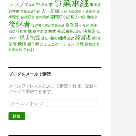
事業承継
シップ
中小企業
事業承
不祥事
人・組織
継準備
企
事業承継計画
人材
人間関係
企業価値
専門家
業理念
会社経営
小説
巨人の星
後継ぎ
信頼関係
後継者
従業員
所有
後継者主導の事業承継
心技体
株
株式移転
決算書
株式
損益計算書
株主名簿
決意
法
経営者
現状把握
組織
相続
統治
登記
令順守
経営
覚悟
財務
基盤
親子間コミュニケーション
財務諸表
２代目
財産分与
ブログをメールで購読
メールアドレスを記入して購読すれば、更新を
メールで受信できます。
メ
ー
ル
ア
ド
レ
ス