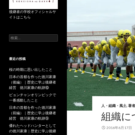
後継者の学校オフィシャルサ
イトはこちら
検
索
:
最近の投稿
桜の時期に思い出したこと
日本の首都を作った徳川家康
（後編）｜歴史に学ぶ後継者
経営 徳川家康の軌跡⑩
ピョンチャンオリンピックで
一番感動したこと
人・組織・風土
,
著
日本の首都を作った徳川家康
組織に
（前編）｜歴史に学ぶ後継者
経営 徳川家康の軌跡⑨
優れたヘッドハンターとして
2016年6月17日
の徳川家康｜歴史に学ぶ後継