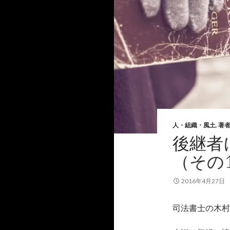
人・組織・風土
,
著
後継者
（その
2016年4月27日
司法書士の木村