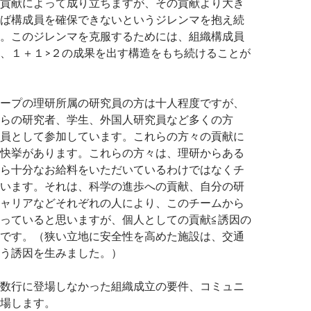
貢献によって成り立ちますが、その貢献より大き
ば構成員を確保できないというジレンマを抱え続
。このジレンマを克服するためには、組織構成員
、１＋１>２の成果を出す構造をもち続けることが
ープの理研所属の研究員の方は十人程度ですが、
らの研究者、学生、外国人研究員など多くの方
員として参加しています。これらの方々の貢献に
快挙があります。これらの方々は、理研からある
ら十分なお給料をいただいているわけではなくチ
います。それは、科学の進歩への貢献、自分の研
ャリアなどそれぞれの人により、このチームから
っていると思いますが、個人としての貢献≦誘因の
です。（狭い立地に安全性を高めた施設は、交通
う誘因を生みました。）
数行に登場しなかった組織成立の要件、コミュニ
場します。