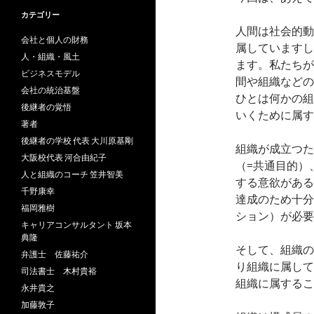
カテゴリー
人間は社会的動
会社と個人の財務
属していますし
人・組織・風土
ます。私たちが
ビジネスモデル
間や組織などの
会社の統治基盤
ひとは何かの組
後継者の覚悟
いくために属す
著者
後継者の学校 代表 大川原基剛
組織が成立つた
大阪校代表 河合由紀子
（=共通目的）
人と組織のコーチ 笠井智美
する意欲がある
千野康幸
達成のため十分
福岡雅樹
ション）が必要
キャリアコンサルタント 坂本
典隆
そして、組織の
弁護士 佐藤祐介
り組織に属して
司法書士 木村貴裕
組織に属するこ
永井貴之
加藤敦子