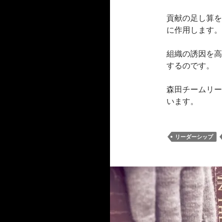
貢献の足し算を
に作用します。
組織の誘因を高
するのです。
森田チームリー
います。
リーダーシップ