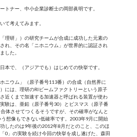
ートナー、中小企業診断士の岡部眞明です。
いて考えてみます。
「理研」）の研究チームが合成に成功した元素の
され、その名「ニホニウム」が世界的に認証され
ました。
日本で、（アジアでも）はじめての快挙です。
ホニウム」（原子番号113番）の合成（自然界に
）には、理研のRIビームファクトリーという原子
さ近くまで加速する加速器と呼ばれる装置が使わ
実験は、亜鉛（原子番号30）とビスマス（原子番
・合体させてつくるそうですが、その確率がなんと
という想像もできない低確率です。2003年9月に開始
功したのは9年後の2012年8月だとのこと、このほ
「0」の実験を続け今回の快挙を成し遂げた、森田