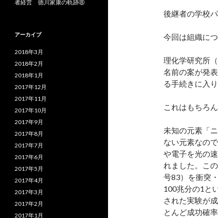
者経営 徳川家康の軌跡⑧
後継者の学校パ
アーカイブ
今回は組織につ
2018年3月
理化学研究所（
2018年2月
名前の案が発表
2018年1月
る手続きに入り
2017年12月
2017年11月
これはもちろん
2017年10月
2017年9月
未知の元素「ニ
2017年8月
ない元素なので
2017年7月
や電子を光の速
2017年6月
れました。この
2017年5月
号83）を衝突
2017年4月
100兆分の1
2017年3月
された実験が成
2017年2月
とんど成功確率
2017年1月