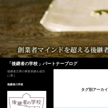
検
「後継者の学校 」パートナーブログ
索
後継者主導の事業承継を成功
に導く
後継者の学校
タグ別アーカイ