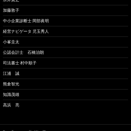
加藤敦子
中小企業診断士 岡部眞明
経営ナビゲータ 児玉秀人
小峯圭太
公認会計士 石橋治朗
司法書士 村中順子
江浦 誠
熊倉智光
知識茂雄
高浜 亮