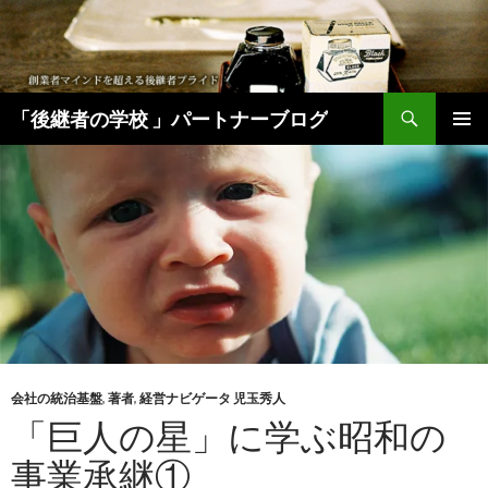
検
「後継者の学校 」パートナーブログ
索
コ
メインメ
ン
ニュー
テ
ン
ツ
へ
移
動
会社の統治基盤
,
著者
,
経営ナビゲータ 児玉秀人
「巨人の星」に学ぶ昭和の
事業承継①