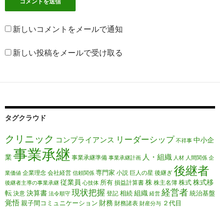
新しいコメントをメールで通知
新しい投稿をメールで受け取る
タグクラウド
クリニック
リーダーシップ
コンプライアンス
中小企
不祥事
事業承継
人・組織
業
事業承継準備
事業承継計画
人材
人間関係
企
後継者
専門家
企業理念
会社経営
小説
巨人の星
後継ぎ
業価値
信頼関係
従業員
株
株式移
所有
株式
損益計算書
株主名簿
後継者主導の事業承継
心技体
経営者
現状把握
転
決算書
組織
相続
統治基盤
決意
登記
法令順守
経営
覚悟
財務
親子間コミュニケーション
２代目
財務諸表
財産分与