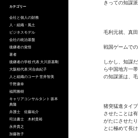
きっての知謀派
カテゴリー
会社と個人の財務
人・組織・風土
毛利元就、真田
ビジネスモデル
会社の統治基盤
戦国ゲームでの
後継者の覚悟
著者
しかし、知謀だ
後継者の学校 代表 大川原基剛
ら中国地方一帯
大阪校代表 河合由紀子
の知謀派は、毛
人と組織のコーチ 笠井智美
千野康幸
福岡雅樹
キャリアコンサルタント 坂本
典隆
猪突猛進タイプ
弁護士 佐藤祐介
させたことは有
司法書士 木村貴裕
がたにさせたり
永井貴之
とに極めて長け
加藤敦子