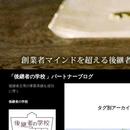
検
「後継者の学校 」パートナーブログ
索
後継者主導の事業承継を成功
に導く
後継者の学校
タグ別アーカイ