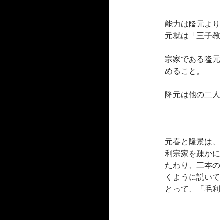
能力は隆元より
元就は「三子教
宗家である隆元
めること。
隆元は他の二人
元春と隆景は、
利宗家を疎かに
たわり、三本の
くように説いて
とって、「毛利