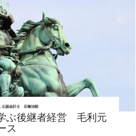
者
,
公認会計士 石橋治朗
学ぶ後継者経営 毛利元
ース