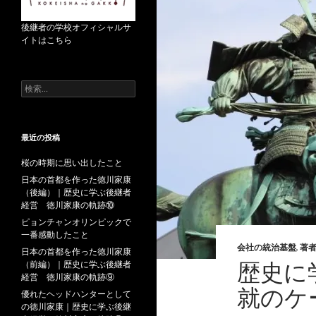
後継者の学校オフィシャルサ
イトはこちら
検
索
:
最近の投稿
桜の時期に思い出したこと
日本の首都を作った徳川家康
（後編）｜歴史に学ぶ後継者
経営 徳川家康の軌跡⑩
ピョンチャンオリンピックで
一番感動したこと
会社の統治基盤
,
著
日本の首都を作った徳川家康
歴史に
（前編）｜歴史に学ぶ後継者
経営 徳川家康の軌跡⑨
就のケ
優れたヘッドハンターとして
の徳川家康｜歴史に学ぶ後継