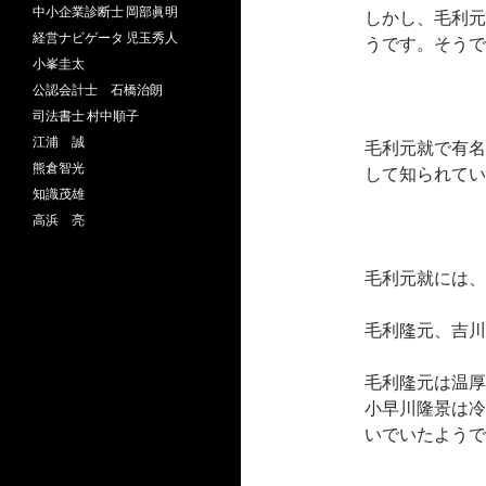
中小企業診断士 岡部眞明
しかし、毛利元
経営ナビゲータ 児玉秀人
うです。そうで
小峯圭太
公認会計士 石橋治朗
司法書士 村中順子
江浦 誠
毛利元就で有名
熊倉智光
して知られてい
知識茂雄
高浜 亮
毛利元就には、
毛利隆元、吉川
毛利隆元は温厚
小早川隆景は冷
いでいたようで