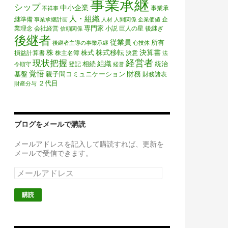
事業承継
シップ
中小企業
事業承
不祥事
人・組織
継準備
企
事業承継計画
人材
人間関係
企業価値
専門家
業理念
会社経営
小説
巨人の星
後継ぎ
信頼関係
後継者
従業員
所有
後継者主導の事業承継
心技体
株
株式移転
決算書
株式
損益計算書
株主名簿
決意
法
経営者
現状把握
組織
相続
統治
登記
令順守
経営
覚悟
財務
基盤
親子間コミュニケーション
財務諸表
２代目
財産分与
ブログをメールで購読
メールアドレスを記入して購読すれば、更新を
メールで受信できます。
メ
ー
ル
ア
ド
レ
ス