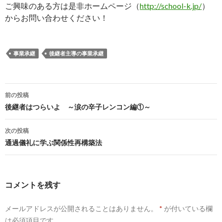
ご興味のある方は是非ホームページ（
http://school-k.jp/
）
からお問い合わせください！
事業承継
後継者主導の事業承継
前の投稿
投
後継者はつらいよ ～涙の辛子レンコン編①～
稿
次の投稿
ナ
通過儀礼に学ぶ関係性再構築法
ビ
ゲ
コメントを残す
ー
メールアドレスが公開されることはありません。
*
が付いている欄
シ
は必須項目です