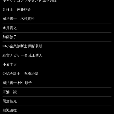
キャリアコンサルタント 坂本典隆
弁護士 佐藤祐介
司法書士 木村貴裕
永井貴之
加藤敦子
中小企業診断士 岡部眞明
経営ナビゲータ 児玉秀人
小峯圭太
公認会計士 石橋治朗
司法書士 村中順子
江浦 誠
熊倉智光
知識茂雄