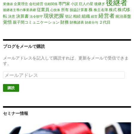
後継者
専門家
企業理念
会社経営
小説
巨人の星
後継ぎ
業価値
信頼関係
従業員
株
株式移
所有
株式
損益計算書
株主名簿
後継者主導の事業承継
心技体
経営者
現状把握
転
決算書
組織
相続
統治基盤
決意
登記
法令順守
経営
覚悟
財務
親子間コミュニケーション
２代目
財務諸表
財産分与
ブログをメールで購読
メールアドレスを記入して購読すれば、更新をメールで受信できま
す。
メ
ー
ル
ア
ド
レ
ス
セミナー情報