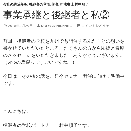
会社の統治基盤
,
後継者の覚悟
,
著者
,
司法書士 村中順子
事業承継と後継者と私②
2016年2月29日
KODAMAHIDEHITO
コメントをどうぞ
前回、後継者の学校を九州でも開催するんだ！との想いを
書かせていただいたところ、たくさんの方から応援と激励
のメッセージをいただきました。ありがとうございます。
（SNSの反響ってすごいですね。）
今日は、その後の話を。只今セミナー開催に向けて準備中
です。
こんにちは。
後継者の学校パートナー、村中順子です。