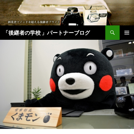
検
「後継者の学校 」パートナーブログ
索
コ
メインメ
ン
ニュー
テ
ン
ツ
へ
移
動